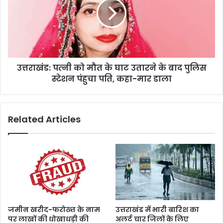
प
खं
र
ड
मु
:
ह
प
र
त्‍नी
,
को
प
उत्तराखंड: पत्‍नी को मौत के घाट उतारने के बाद पुलिस
मौ
ढ़ें
स्टेशन पंहुचा पति, कहा-मार डाला
त
स
के
भी
घा
4
ट
Related Articles
0
उ
फ़ै
ता
स
र
ले
ने
के
बा
द
पु
लि
जमीन खरीद-फरोख्त के नाम
उत्तराखंड में भारी बारिश का
स
पर लाखों की धोखाधड़ी की
अलर्ट चार जिलों के लिए