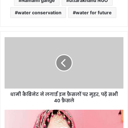
Namami gange
uttarakhand NGO
water conservation
water for future
धा
मी
कै
बि
ने
ट
ने
ल
गा
धामी कैबिनेट ने लगाई इन फ़ैसलों पर मुहर, पढ़ें सभी
ई
40 फ़ैसले
इ
न
फ़ै
उ
स
त्त
लों
रा