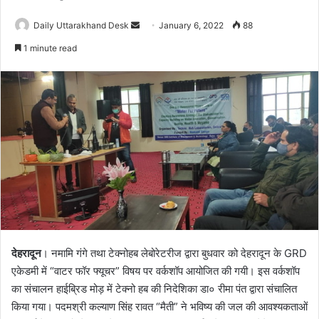
Daily Uttarakhand Desk
S
January 6, 2022
88
e
1 minute read
n
d
a
n
e
m
a
i
l
देहरादून
। नमामि गंगे तथा टेक्नोहब लेबोरेटरीज द्वारा बुधवार को देहरादून के GRD
एकेडमी में “वाटर फॉर फ्यूचर” विषय पर वर्कशॉप आयोजित की गयी। इस वर्कशॉप
का संचालन हाईब्रिड मोड़ में टेक्नो हब की निदेशिका डा० रीमा पंत द्वारा संचालित
किया गया। पदमश्री कल्याण सिंह रावत “मैती” ने भविष्य की जल की आवश्यकताओं