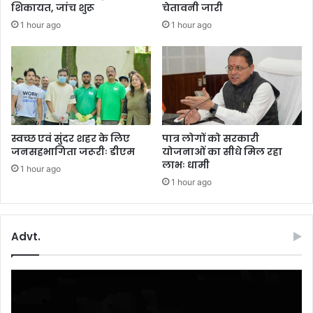
स्टे
शिकायत, जांच शुरू
चेतावनी जारी
श
1 hour ago
1 hour ago
न
पं
हु
चा
प
ति
,
क
स्वच्छ एवं सुंदर शहर के लिए
पात्र लोगों को सरकारी
हा
जनसहभागिता जरूरीः डीएम
योजनाओं का सीधे मिल रहा
-
लाभः धामी
1 hour ago
मा
1 hour ago
र
डा
ला
Advt.
Video
Player