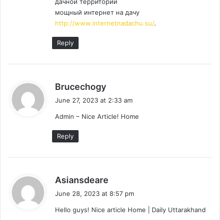
дачной территории
:
мощный интернет на дачу
http://www.internetnadachu.su/
.
Reply
s
Brucechogy
a
June 27, 2023 at 2:33 am
y
Admin – Nice Article! Home
s
:
Reply
s
Asiansdeare
a
June 28, 2023 at 8:57 pm
y
Hello guys! Nice article Home | Daily Uttarakhand
s