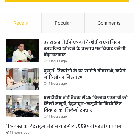
Recent
Popular
Comments
उत्तराखंड में ईपीएफओ के क्षेत्रीय एवं जिला
कार्यालय खोलने के प्रस्ताव पर विचार करेगी
केंद्र सरकार
11 hours ago
बुजुर्ग-दिव्यांगों के घर जाएंगे बीएलओ, करेंगे
नोटिसों का निस्तारण
11 hours ago
एमडीडीए बोर्ड बैठक में 25 विकास प्रस्तावों को
मिली मंजूरी, देहरादून-मसूरी के नियोजित
विकास को मिलेगी रफ्तार
11 hours ago
11 अगस्त को देहरादून में रोजगार मेला, 559 पदों पर होगा चयन
11 hours ago