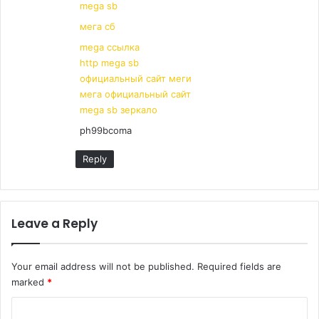
:
mega sb
мега сб
mega ссылка
http mega sb
официальный сайт меги
мега официальный сайт
mega sb зеркало
ph99bcoma
Reply
Leave a Reply
Your email address will not be published.
Required fields are
marked
*
C