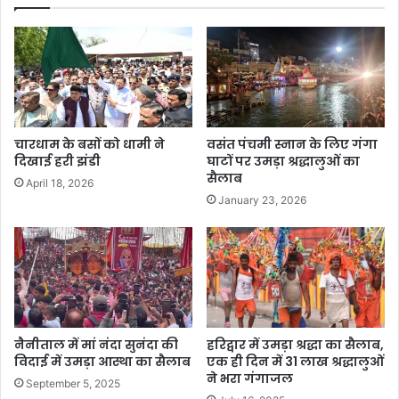
चारधाम के बसों को धामी ने
वसंत पंचमी स्नान के लिए गंगा
दिखाई हरी झंडी
घाटों पर उमड़ा श्रद्धालुओं का
सैलाब
April 18, 2026
January 23, 2026
नैनीताल में मां नंदा सुनंदा की
हरिद्वार में उमड़ा श्रद्धा का सैलाब,
विदाई में उमड़ा आस्था का सैलाब
एक ही दिन में 31 लाख श्रद्धालुओं
ने भरा गंगाजल
September 5, 2025