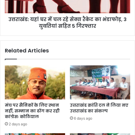
य
भी
हां
अ
घ
भी
उत्तराखंड: यहां घर में चल रहे सेक्स रैकेट का भंडाफोड़, 3
र
दि
युवतियां सहित 5 गिरफ्तार
में
ल्ली
च
र
ल
वा
र
Related Articles
ना
हे
से
क्स
रै
के
ट
का
भं
डा
मंच पर सैनिकों के लिए स्थान
उत्तराखंड क्रांति दल ने लिया नए
फो
नहीं, सम्मान का ढोंग कर रही
उत्तराखंड का संकल्प
ड़
कांग्रेसः कोठियाल
6 days ago
,
2 days ago
3
यु