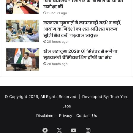
विश्वविद्यालय गौलापार के निर्माण कार्यों की
समीक्षा की
19 hours ago
मतदाता सुनवाई में लापरवाही बर्दाश्त नहीं,
आयोग के निर्देशों का शत-प्रतिशत पालन
सुनिश्चित करेंः गढ़वाल आयुक्त
20 hours ago
खेल महाकुंभ 2026ः 01 सितंबर से सजेगा
मुख्यमंत्री चैंम्पियनशिप ट्रॉफी का मंच
20 hours ago
© Copyright 2026, All Rights Reserved |
Developed By: Tech Yard
Labs
Disclaimer
Privacy
Contact Us
Facebook
X
YouTube
Instagram