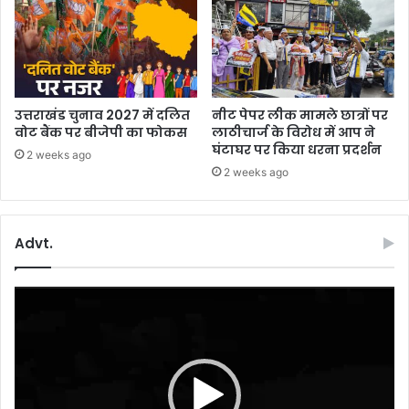
व
ति
यां
स
हि
त
उत्तराखंड चुनाव 2027 में दलित
नीट पेपर लीक मामले छात्रों पर
5
वोट बैंक पर बीजेपी का फोकस
लाठीचार्ज के विरोध में आप ने
गि
घंटाघर पर किया धरना प्रदर्शन
2 weeks ago
र
2 weeks ago
फ्ता
र
Advt.
Video
Player