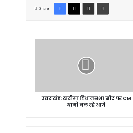
Facebook
X
Share via Email
Print
Share
उत्तराखंड:
खटीमा
विधानसभा
सीट
पर
CM
धामी
चल
रहे
उत्तराखंड: खटीमा विधानसभा सीट पर CM
आगे
धामी चल रहे आगे