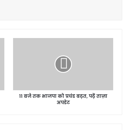
11
बजे
तक
भाजपा
को
प्रचंड
बढ़त,
पढ़ें
ताज़ा
11 बजे तक भाजपा को प्रचंड बढ़त, पढ़ें ताज़ा
अपडेट
अपडेट