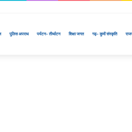
ज
पुलिस अपराध
पर्यटन- तीर्थाटन
शिक्षा जगत
गढ़- कुमों संस्कृति
राज