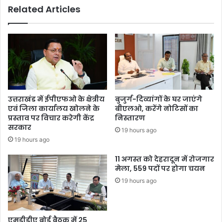
Related Articles
ब
र
स
ने
,
कि
3
या
की
था
मौ
ना
त
प्र
भा
री
उत्तराखंड में ईपीएफओ के क्षेत्रीय
बुजुर्ग-दिव्यांगों के घर जाएंगे
न
एवं जिला कार्यालय खोलने के
बीएलओ, करेंगे नोटिसों का
रें
प्रस्ताव पर विचार करेगी केंद्र
निस्तारण
द्र
सरकार
19 hours ago
ग
19 hours ago
ह
लो
11 अगस्त को देहरादून में रोजगार
त
मेला, 559 पदों पर होगा चयन
को
19 hours ago
स
स्पें
ड
एमडीडीए बोर्ड बैठक में 25