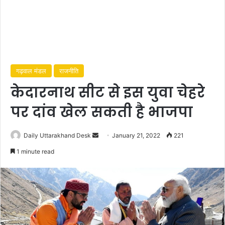
गढ़वाल मंडल
राजनीति
केदारनाथ सीट से इस युवा चेहरे
पर दांव खेल सकती है भाजपा
Daily Uttarakhand Desk
S
January 21, 2022
221
e
1 minute read
n
d
a
n
e
m