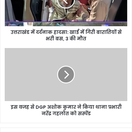
ड
में
द
र्द
ना
उत्तराखंड में दर्दनाक हादसा: खाई में गिरी बारातियों से
क
भरी बस, 3 की मौत
हा
द
सा
इ
:
स
खा
व
ई
ज
में
ह
गि
से
री
D
बा
G
रा
P
ति
इस वजह से DGP अशोक कुमार ने किया थाना प्रभारी
अ
यों
नरेंद्र गहलोत को सस्पेंड
शो
से
क
भ
कु
री
मा