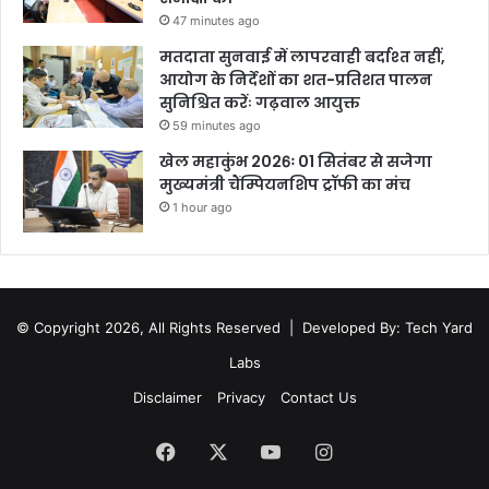
47 minutes ago
मतदाता सुनवाई में लापरवाही बर्दाश्त नहीं,
आयोग के निर्देशों का शत-प्रतिशत पालन
सुनिश्चित करेंः गढ़वाल आयुक्त
59 minutes ago
खेल महाकुंभ 2026ः 01 सितंबर से सजेगा
मुख्यमंत्री चैंम्पियनशिप ट्रॉफी का मंच
1 hour ago
© Copyright 2026, All Rights Reserved |
Developed By: Tech Yard
Labs
Disclaimer
Privacy
Contact Us
Facebook
X
YouTube
Instagram