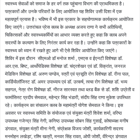
स्वास्थ्य सेवाओं को समाज के हर वर्ग तक पहुंचाना विभाग की प्राथमिकता है।
पत्रकारों और उनके परिवारों के लिए आयोजित यह शिविर उसी दिशा में एक
महत्वपूर्ण प्रयास है। भविष्य में भी इस प्रकार के सहयोगात्मक कार्यक्रम आयोजित
किए जाएंगे। उत्तरांचल प्रेस क्लब के अध्यक्ष अजय राणा ने सभी अतिथियों,
चिकित्सकों और स्वास्थ्यकर्मियों का आभार व्यक्त करते हुए कहा कि क्लब अपने
सदस्यों के कल्याण के लिए निरंतर कार्य कर रहा है। उन्होंने कहा कि पत्रकारों के
स्वास्थ्य को ध्यान में रखते हुए आगे भी ऐसे शिविर आयोजित किए जाएंगे।
शिविर में इस दौरान सीएमओ डॉ मनोज शर्मा , एमएस व ईएनटी विशेषज्ञ डॉ.
आर.एस. बिष्ट, आर्थोपेडिक्स विशेषज्ञ डॉ. चंद्रशेखर एवं डॉ. विक्रांत, जनरल
मेडिसिन विशेषज्ञ डॉ. अरुण पाण्डेय, स्त्री एवं प्रसूति रोग विशेषज्ञ डॉ. रीना पाल,
कार्डियोलॉजिस्ट डॉ. अमर उपाध्याय एवं डॉ. उत्कर्ष, त्वचा रोग विशेषज्ञ डॉ. भव्य
सहगल, नेत्र रोग विशेषज्ञ डॉ. नीरज सारस्वत तथा ब्लड बैंक से डॉ. शशि उप्रेती व
फार्मासिस्ट प्रदीप सेमवाल, महेन्द्र सिंह भंडारी, संदीप सिंह राणा मुकेश उपस्थित
रहे। कार्यक्रम का संचालन क्लब के महामंत्री योगेश सेमवाल ने किया। इस
अवसर पर स्वास्थ्य समिति के संयोजक एवं संयुक्त मंत्री शिवेश शर्मा, वरिष्ठ
उपाध्यक्ष गजेन्द्र सिंह नेगी, कनिष्ठ उपाध्यक्ष सोबन सिंह गुसाईं, कोषाध्यक्ष मनीष
डंगवाल, संयुक्त मंत्री मीना नेगी, संप्रेक्षक विजय जोशी, कार्यकारिणी सदस्य
मनमोहन लखेड़ा’, रश्मि खत्री, मनवर सिंह रावत, ओपी जोशी, वीरेन्द्र डंगवाल