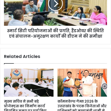
मा
प
ह
रि
के
यो
मो
ज
बा
ना
इ
स्मार्ट सिटी परियोजनाओं की प्रगति, हैंडओवर की स्थिति
ओं
ल
एवं संचालन-अनुरक्षण कार्यों की डीएम ने की समीक्षा
की
रि
प्र
चा
ग
र्ज
ति
Related Articles
का
,
भु
हैं
ग
ड
ता
ओ
न
व
र
की
स्थि
ति
मुख्य सचिव ने सभी बड़े
कॉमनवेल्थ गेम्स 2026 के
ए
प्रोजेक्ट्स का निर्माण कार्य
उत्तराखंड के पदक विजेताओं और
वं
नियमित समय पर पूर्ण किए
प्रशिक्षकों को मुख्यमंत्री धामी ने