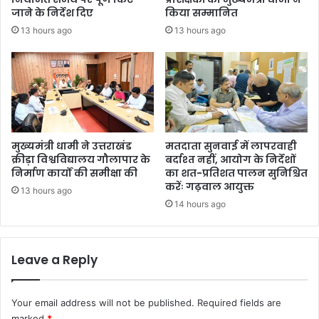
सं
जाने के निर्देश दिए
किया सम्मानित
चा
13 hours ago
13 hours ago
ल
न
-
अ
नु
र
क्ष
ण
मुख्यमंत्री धामी ने उत्तराखंड
मतदाता सुनवाई में लापरवाही
का
क्रीड़ा विश्वविद्यालय गौलापार के
बर्दाश्त नहीं, आयोग के निर्देशों
निर्माण कार्यों की समीक्षा की
का शत-प्रतिशत पालन सुनिश्चित
र्यों
करेंः गढ़वाल आयुक्त
की
13 hours ago
डी
14 hours ago
ए
म
ने
Leave a Reply
की
स
मी
Your email address will not be published.
Required fields are
क्षा
marked
*