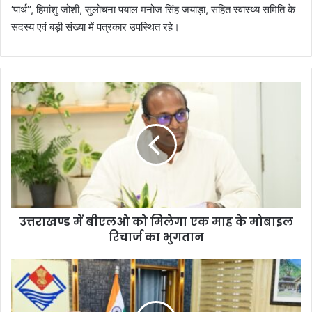
‘पार्थ’’, हिमांशु जोशी, सुलोचना पयाल मनोज सिंह जयाड़ा, सहित स्वास्थ्य समिति के
सदस्य एवं बड़ी संख्या में पत्रकार उपस्थित रहे।
उ
त्त
रा
ख
ण्ड
में
बी
ए
ल
उत्तराखण्ड में बीएलओ को मिलेगा एक माह के मोबाइल
ओ
रिचार्ज का भुगतान
को
मि
ले
स्मा
गा
र्ट
ए
सि
क
टी