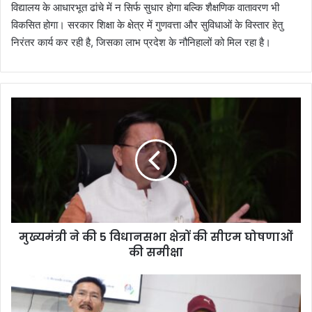
विद्यालय के आधारभूत ढांचे में न सिर्फ सुधार होगा बल्कि शैक्षणिक वातावरण भी
विकसित होगा। सरकार शिक्षा के क्षेत्र में गुणवत्ता और सुविधाओं के विस्तार हेतु
निरंतर कार्य कर रही है, जिसका लाभ प्रदेश के नौनिहालों को मिल रहा है।
मु
ख्य
मं
त्री
ने
की
5
वि
धा
मुख्यमंत्री ने की 5 विधानसभा क्षेत्रों की सीएम घोषणाओं
न
की समीक्षा
स
भा
क्षे
गै
त्रों
स
की
की