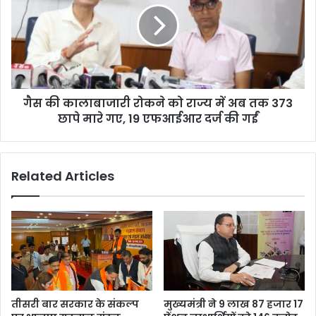
सी
का
ए
ला
म
बा
घो
जा
ष
री
णा
रो
ओं
गैस की कालाबाजारी रोकने को राज्य में अब तक 373
क
की
छापे मारे गए, 19 एफआईआर दर्ज की गईं
ने
स
को
मी
रा
क्षा
ज्य
Related Articles
में
अ
ब
त
क
3
7
3
छा
तीसरी बार सरकार के संकल्प
मुख्यमंत्री ने 9 लाख 87 हजार 17
पे