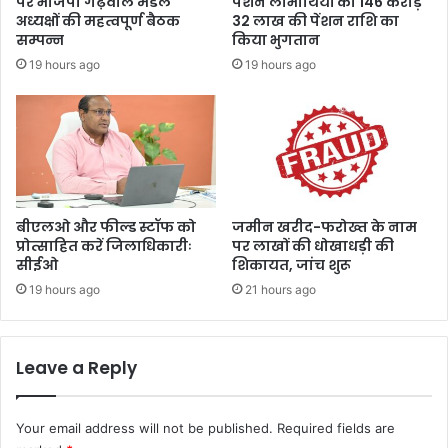
पर भाजपा गढ़वाल मंडल
पेंशन लाभार्थियों को 146 करोड़
मा
अध्यक्षों की महत्वपूर्ण बैठक
32 लाख की पेंशन राशि का
रे
सम्पन्न
किया भुगतान
ग
19 hours ago
19 hours ago
ए
,
1
9
ए
फ
आ
ई
बीएलओ और फील्ड स्टॉफ को
जमीन खरीद-फरोख्त के नाम
आ
प्रोत्साहित करें जिलाधिकारीः
पर लाखों की धोखाधड़ी की
सीईओ
शिकायत, जांच शुरू
र
द
19 hours ago
21 hours ago
र्ज
की
ग
Leave a Reply
ईं
Your email address will not be published.
Required fields are