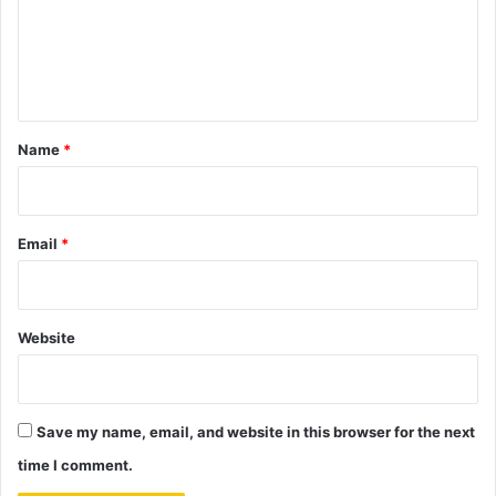
m
e
n
t
*
Name
*
Email
*
Website
Save my name, email, and website in this browser for the next
time I comment.