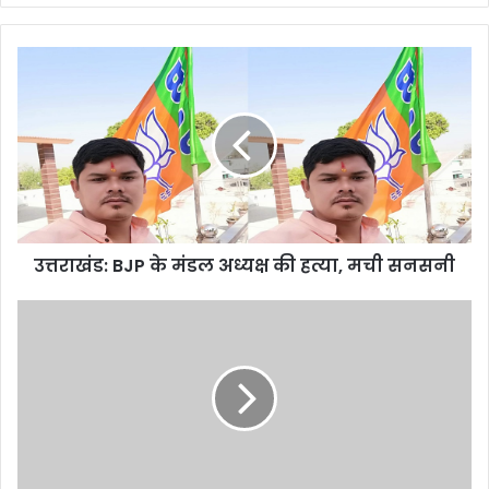
उत्तराखंड:
BJP
के
मंडल
अध्यक्ष
की
हत्या,
मची
सनसनी
उत्तराखंड: BJP के मंडल अध्यक्ष की हत्या, मची सनसनी
उत्तराखंड:
इस
वजह
से
शकी
पति
ने
पत्नी