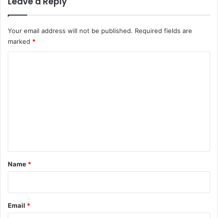
Leave a Reply
Your email address will not be published.
Required fields are
marked
*
C
o
m
m
e
n
t
*
Name
*
Email
*