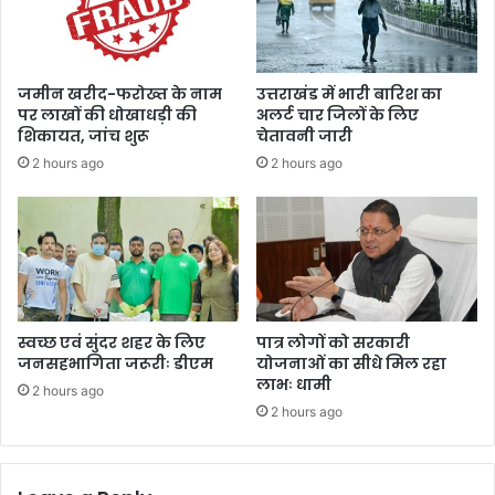
न
सं
ग्र
हा
जमीन खरीद-फरोख्त के नाम
उत्तराखंड में भारी बारिश का
ल
पर लाखों की धोखाधड़ी की
अलर्ट चार जिलों के लिए
य
शिकायत, जांच शुरू
चेतावनी जारी
का
2 hours ago
2 hours ago
लो
का
र्प
ण
कि
या
स्वच्छ एवं सुंदर शहर के लिए
पात्र लोगों को सरकारी
जनसहभागिता जरूरीः डीएम
योजनाओं का सीधे मिल रहा
लाभः धामी
2 hours ago
2 hours ago