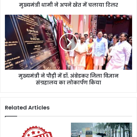
मुख्यमंत्री धामी ने अपने खेत में चलाया टिलर
ने
खे
त
मु
में
ख्य
च
मं
ला
त्री
या
ने
टि
पौ
ल
ड़ी
र
में
डॉ
मुख्यमंत्री ने पौड़ी में डॉ. अंबेडकर जिला विज्ञान
.
संग्रहालय का लोकार्पण किया
अं
बे
ड
क
Related Articles
र
जि
ला
वि
ज्ञा