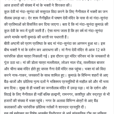
आज हजारों की संख्या में मां के भक्तों ने शिरकत की।
कुल देवी मां नंदा-सुनंदा को ससुराल विदा करने के लिए नैनीताल में भक्तों का जन
सैलाब उमड़ा था। देर शाम नैनीझील में पाषाण देवी मंदिर के पास से मां नंदा-सुनंदा
की प्रतिमाओं को विसर्जित कर दिया जाएगा। बता दें कि मां नंदा-सुनंदा कुमाऊं की
कुल देवी के रूप में पूजी जाती हैं। ऐसा माना जाता है कि हर वर्ष मां नंदा-सुनंदा
अपने मायके यानी कुमाऊं की धरती पर पधारती हैं।
बीती अष्टमी को प्राण प्रतिष्ठा के बाद मां नंदा-सुनंदा का आगमन हुआ था। इस
बीच भक्तों ने मां के दर्शन कर आराधना की। मां नैना देवी मंदिर से आज 12 बजे
पारंपरिक डोला यात्रा निकाली गई। इस दौरान पूरा मंदिर परिसर मां के जयकारों से
गूंज उठा था। मां की डोला यात्रा मल्लीताल, लोअर माल रोड, तल्लीताल बाजार
और चीना बाबा मंदिर होते हुए वापस नैना देवी मंदिर तक पहुंचा। भक्त मां को विदा
करने नाच-गाकर, जयकारों के साथ शामिल हुए। कुमाऊं के विभिन्न शहरों से आए
बैंड-बाजों और छोलिया नृत्य दलों ने भक्तिमय प्रस्तुतियों से माहौल को और भी भव्य
बना दिया। सुबह से ही भक्तों का जनसैलाब मंदिर में उमड़ पड़ा। मां के दर्शन और
विदाई के लिए नैनीताल ही नहीं बल्कि हल्द्वानी, रामनगर, काशीपुर और रुद्रपुर से भी
हजारों की संख्या में भक्त पहुंचे। नगर के अलावा विभिन्न क्षेत्रों से आए बैंड
कलाकारों और पारंपरिक छोलिया नर्तकों ने शानदार प्रस्तुति दी।
इस वर्ष महोत्सव का विशेष आकर्षण पिथौरागढ़ से आई सांस्कृतिक टीम का लखिया