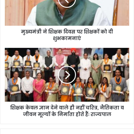
ने
शि
क्ष
क
दि
मुख्यमंत्री ने शिक्षक दिवस पर शिक्षकों को दी
व
शुभकामनाएं
स
प
र
शि
शि
क्ष
क्ष
क
कों
के
को
व
दी
ल
शु
ज्ञा
भ
न
का
दे
म
शिक्षक केवल ज्ञान देने वाले ही नहीं चरित्र, नैतिकता व
ने
ना
जीवन मूल्यों के निर्माता होते हैंः राज्यपाल
वा
एं
ले
ही
न