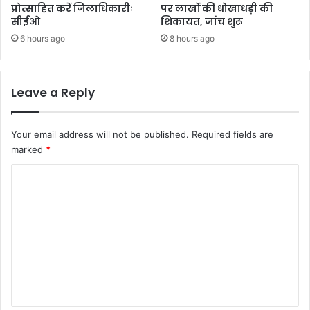
हैंः
प्रोत्साहित करें जिलाधिकारीः
पर लाखों की धोखाधड़ी की
सीईओ
शिकायत, जांच शुरू
रा
ज्य
6 hours ago
8 hours ago
पा
ल
Leave a Reply
Your email address will not be published.
Required fields are
marked
*
C
o
m
m
e
n
t