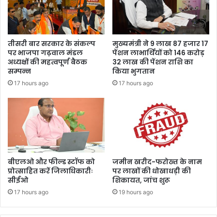
ए
8
ला
ख
तीसरी बार सरकार के संकल्प
मुख्यमंत्री ने 9 लाख 87 हजार 17
रु
पर भाजपा गढ़वाल मंडल
पेंशन लाभार्थियों को 146 करोड़
प
अध्यक्षों की महत्वपूर्ण बैठक
32 लाख की पेंशन राशि का
ए
सम्पन्न
किया भुगतान
17 hours ago
17 hours ago
बीएलओ और फील्ड स्टॉफ को
जमीन खरीद-फरोख्त के नाम
प्रोत्साहित करें जिलाधिकारीः
पर लाखों की धोखाधड़ी की
सीईओ
शिकायत, जांच शुरू
17 hours ago
19 hours ago