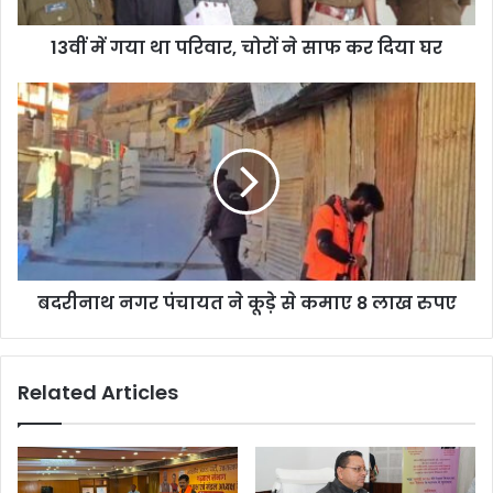
प
रि
13वीं में गया था परिवार, चोरों ने साफ कर दिया घर
वा
र
,
ब
चो
द
रों
री
ने
ना
सा
थ
फ
न
क
ग
र
र
दि
पं
बदरीनाथ नगर पंचायत ने कूड़े से कमाए 8 लाख रुपए
या
चा
घ
य
र
त
ने
Related Articles
कू
ड़े
से
क
मा