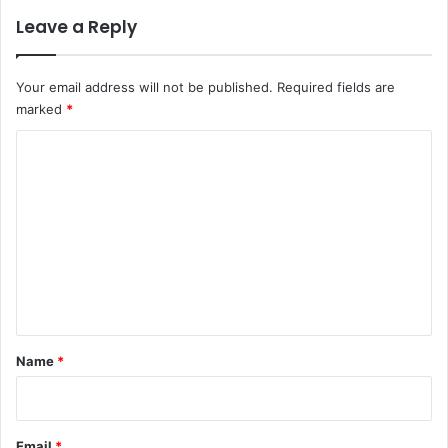
Leave a Reply
Your email address will not be published.
Required fields are
marked
*
C
o
m
m
e
n
t
*
Name
*
Email
*