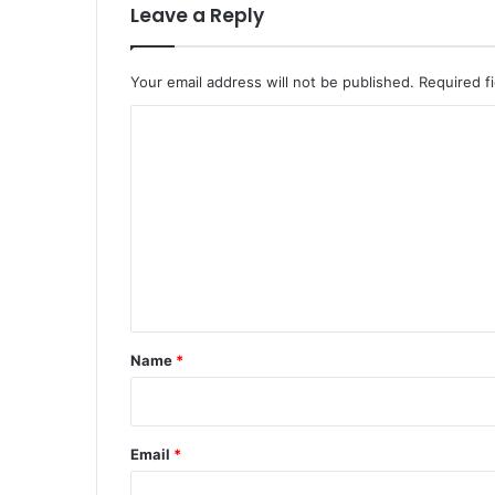
ए
Leave a Reply
नि
र्दे
श
Your email address will not be published.
Required f
C
o
m
m
e
n
t
*
Name
*
Email
*