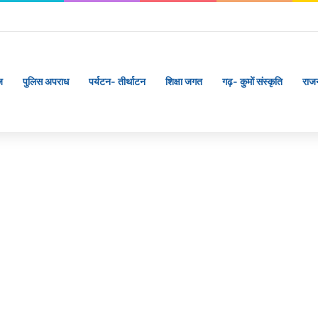
ज
पुलिस अपराध
पर्यटन- तीर्थाटन
शिक्षा जगत
गढ़- कुमों संस्कृति
राज