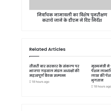
ली
का
निर्वाचक नामावली का विशेष पुनरीक्षण
वि
कराये जाने के डीएम ने दिए निर्देश
शे
ष
पु
न
री
क्ष
Related Articles
ण
क
रा
तीसरी बार सरकार के संकल्प पर
मुख्यमंत्री 
ये
भाजपा गढ़वाल मंडल अध्यक्षों की
पेंशन लाभार्
जा
महत्वपूर्ण बैठक सम्पन्न
लाख की पें
ने
भुगतान
18 hours ago
के
18 hours ag
डी
ए
म
ने
दि