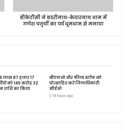
री
ना
बीकेटीसी ने बदरीनाथ-केदारनाथ धाम में
थ
गणेश चतुर्थी का पर्व धूमधाम से मनाया
-
के
दा
र
ना
थ
धा
म
में
ने 9 लाख 87 हजार 17
बीएलओ और फील्ड स्टॉफ को
ग
थियों को 146 करोड़ 32
प्रोत्साहित करें जिलाधिकारीः
णे
शन राशि का किया
सीईओ
श
18 hours ago
च
o
तु
र्थी
का
प
र्व