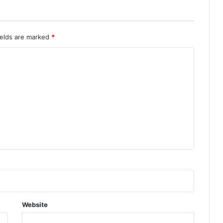
धू
म
धा
म
ields are marked
*
से
म
ना
या
Website