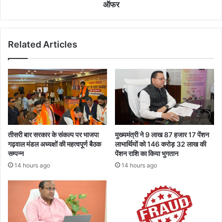
का
उ
ऑफर
कि
त्स
या
व
आ
में
Related Articles
ह्वा
छा
न
त्र
-
छा
त्रा
ओं
को
मि
ले
तीसरी बार सरकार के संकल्प पर भाजपा
मुख्यमंत्री ने 9 लाख 87 हजार 17 पेंशन
ला
गढ़वाल मंडल अध्यक्षों की महत्वपूर्ण बैठक
लाभार्थियों को 146 करोड़ 32 लाख की
खों
सम्पन्न
पेंशन राशि का किया भुगतान
के
14 hours ago
14 hours ago
जॉ
ब
ऑ
फ
र