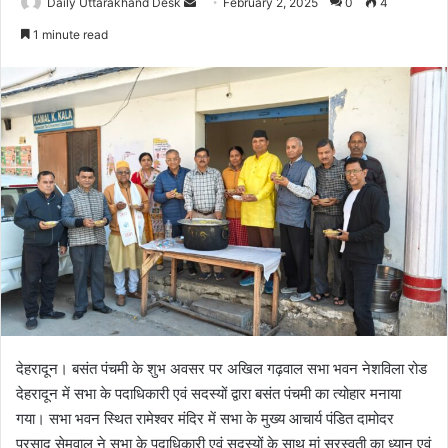
Daily Uttarakhand Desk
S
February 2, 2025
0
4
e
1 minute read
n
d
a
n
e
m
a
i
l
देहरादून। बसंत पंचमी के शुभ अवसर पर अखिल गढ़वाल सभा भवन नेशविला रोड
देहरादून में सभा के पदाधिकारी एवं सदस्यों द्वारा बसंत पंचमी का त्योहार मनाया
गया। सभा भवन स्थित रामेश्वर मंदिर में सभा के मुख्य आचार्य पंडित दामोदर
प्रसाद सेमवाल ने सभा के पदाधिकारी एवं सदस्यों के साथ मां सरस्वती का ध्यान एवं