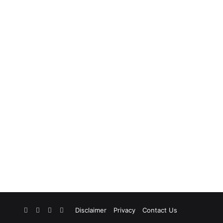
Facebook
X
YouTube
Instagram
Disclaimer
Privacy
Contact Us