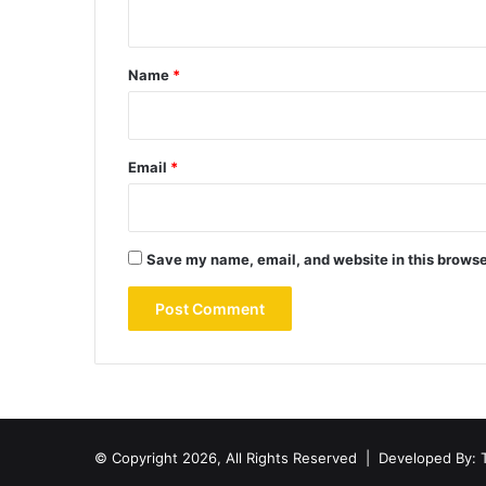
n
t
*
Name
*
Email
*
Save my name, email, and website in this browse
© Copyright 2026, All Rights Reserved |
Developed By: 