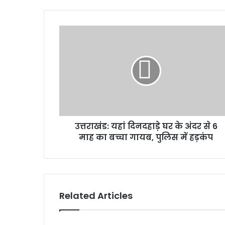
उत्तराखंड:
यहां
दिनदहाड़े
घर
के
अंदर
से
6
माह
उत्तराखंड: यहां दिनदहाड़े घर के अंदर से 6
का
बच्चा
माह का बच्चा गायब, पुलिस में हड़कंप
गायब,
पुलिस
में
हड़कंप
Related Articles