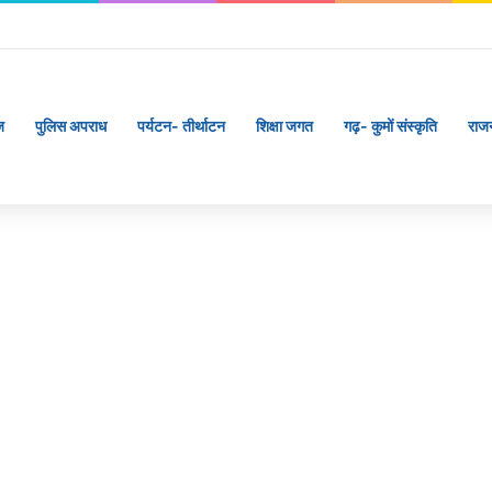
ज
पुलिस अपराध
पर्यटन- तीर्थाटन
शिक्षा जगत
गढ़- कुमों संस्कृति
राज