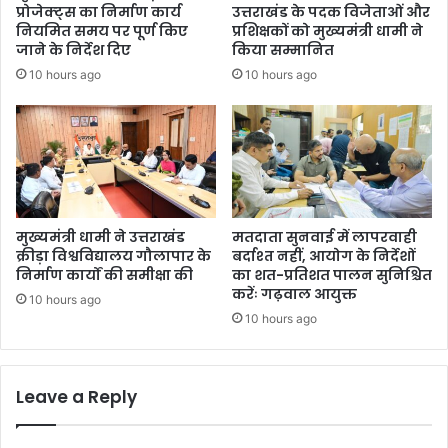
र
प्रोजेक्ट्स का निर्माण कार्य
उत्तराखंड के पदक विजेताओं और
का
नियमित समय पर पूर्ण किए
प्रशिक्षकों को मुख्यमंत्री धामी ने
र
जाने के निर्देश दिए
किया सम्मानित
ने
10 hours ago
10 hours ago
कि
ए
क
ड़े
इं
त
जा
म
मुख्यमंत्री धामी ने उत्तराखंड
मतदाता सुनवाई में लापरवाही
क्रीड़ा विश्वविद्यालय गौलापार के
बर्दाश्त नहीं, आयोग के निर्देशों
निर्माण कार्यों की समीक्षा की
का शत-प्रतिशत पालन सुनिश्चित
करेंः गढ़वाल आयुक्त
10 hours ago
10 hours ago
Leave a Reply