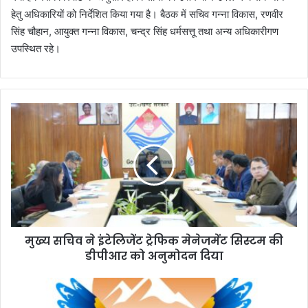
हेतु अधिकारियों को निर्देशित किया गया है। बैठक में सचिव गन्ना विकास, रणवीर
सिंह चौहान, आयुक्त गन्ना विकास, चन्द्र सिंह धर्मसत्तू तथा अन्य अधिकारीगण
उपस्थित रहे।
मु
ख्य
स
चि
व
ने
इं
टे
लि
मुख्य सचिव ने इंटेलिजेंट ट्रेफिक मेनेजमेंट सिस्टम की
जें
डीपीआर को अनुमोदन दिया
ट
ट्रे
फि
रा
क
ष्ट्री