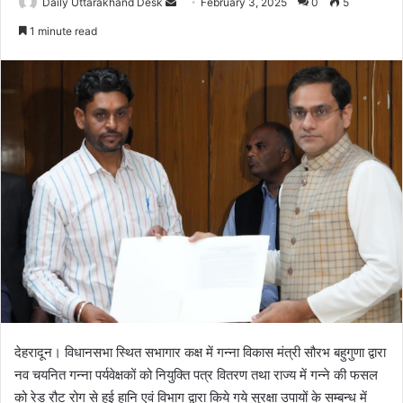
Daily Uttarakhand Desk
S
February 3, 2025
0
5
e
1 minute read
n
d
a
n
e
m
a
i
l
देहरादून। विधानसभा स्थित सभागार कक्ष में गन्ना विकास मंत्री सौरभ बहुगुणा द्वारा
नव चयनित गन्ना पर्यवेक्षकों को नियुक्ति पत्र वितरण तथा राज्य में गन्ने की फसल
को रेड रौट रोग से हुई हानि एवं विभाग द्वारा किये गये सुरक्षा उपायों के सम्बन्ध में