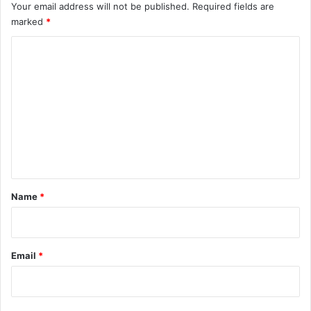
Your email address will not be published.
Required fields are
marked
*
C
o
m
m
e
n
t
*
Name
*
Email
*