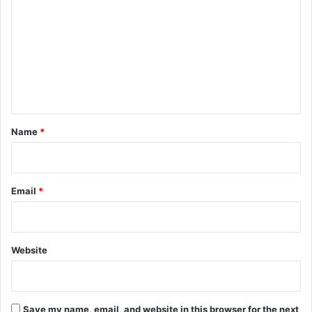
o
m
m
e
n
t
*
Name
*
Email
*
Website
Save my name, email, and website in this browser for the next