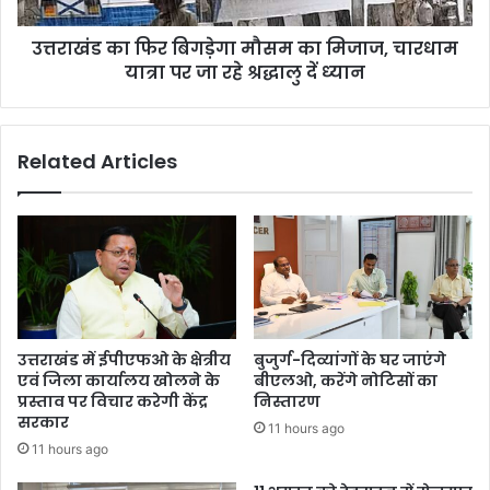
यात्रा
उत्तराखंड का फिर बिगड़ेगा मौसम का मिजाज, चारधाम
पर
जा
यात्रा पर जा रहे श्रद्धालु दें ध्‍यान
रहे
श्रद्धालु
दें
Related Articles
ध्‍यान
उत्तराखंड में ईपीएफओ के क्षेत्रीय
बुजुर्ग-दिव्यांगों के घर जाएंगे
एवं जिला कार्यालय खोलने के
बीएलओ, करेंगे नोटिसों का
प्रस्ताव पर विचार करेगी केंद्र
निस्तारण
सरकार
11 hours ago
11 hours ago