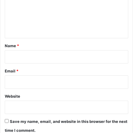
m
e
n
t
*
Name
*
Email
*
Website
Save my name, email, and website in this browser for the next
time I comment.