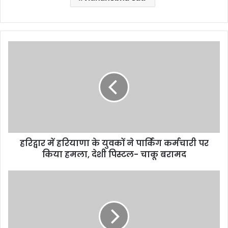
हरिद्वार
में
हरियाणा
के
युवकों
ने
पार्किंग
कर्मचारी
पर
हरिद्वार में हरियाणा के युवकों ने पार्किंग कर्मचारी पर
किया
हमला,
किया हमला, देशी पिस्टल- चाकू बरामद
देशी
पिस्टल-
बड़ी
चाकू
खबर:
बरामद
दिल्ली
दौरे
पर