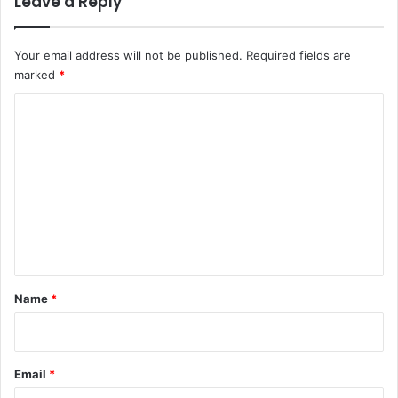
Leave a Reply
Your email address will not be published.
Required fields are
marked
*
C
o
m
m
e
n
t
*
Name
*
Email
*