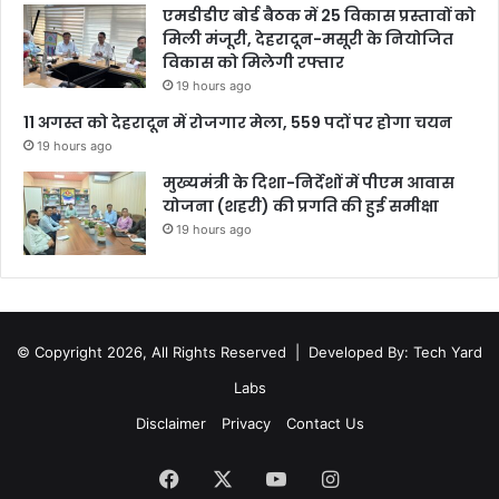
एमडीडीए बोर्ड बैठक में 25 विकास प्रस्तावों को
मिली मंजूरी, देहरादून-मसूरी के नियोजित
विकास को मिलेगी रफ्तार
19 hours ago
11 अगस्त को देहरादून में रोजगार मेला, 559 पदों पर होगा चयन
19 hours ago
मुख्यमंत्री के दिशा-निर्देशों में पीएम आवास
योजना (शहरी) की प्रगति की हुई समीक्षा
19 hours ago
© Copyright 2026, All Rights Reserved |
Developed By: Tech Yard
Labs
Disclaimer
Privacy
Contact Us
Facebook
X
YouTube
Instagram