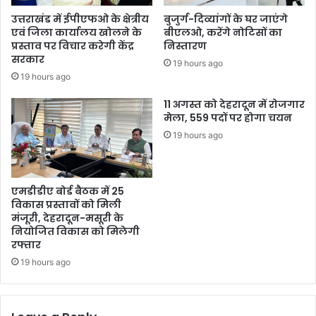
ना
री
उत्तराखंड में ईपीएफओ के क्षेत्रीय
बुजुर्ग-दिव्यांगों के घर जाएंगे
या
ज
एवं जिला कार्यालय खोलने के
बीएलओ, करेंगे नोटिसों का
व
प्रस्ताव पर विचार करेगी केंद्र
निस्तारण
ती
सरकार
19 hours ago
मा
19 hours ago
र
दा
11 अगस्त को देहरादून में रोजगार
र
मेला, 559 पदों पर होगा चयन
19 hours ago
एमडीडीए बोर्ड बैठक में 25
विकास प्रस्तावों को मिली
मंजूरी, देहरादून-मसूरी के
नियोजित विकास को मिलेगी
रफ्तार
19 hours ago