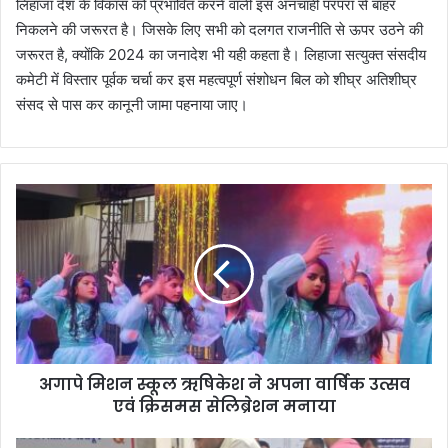
लिहाजा देश के विकास को प्रभावित करने वाली इस अनचाही परंपरा से बाहर
निकलने की जरूरत है। जिसके लिए सभी को दलगत राजनीति से ऊपर उठने की
जरूरत है, क्योंकि 2024 का जनादेश भी यही कहता है। लिहाजा सत्युक्त संसदीय
कमेटी में विस्तार पूर्वक चर्चा कर इस महत्वपूर्ण संशोधन बिल को शीघ्र अतिशीघ्र
संसद से पास कर कानूनी जामा पहनाया जाए।
अ
गा
पे
मि
श
न
स्कू
ल
ऋ
अगापे मिशन स्कूल ऋषिकेश ने अपना वार्षिक उत्सव
षि
एवं क्रिसमस सेलिब्रेशन मनाया
के
श
ने
जि