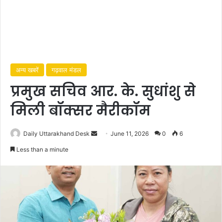
अन्य खबरें
गढ़वाल मंडल
प्रमुख सचिव आर. के. सुधांशु से
मिली बॉक्सर मैरीकॉम
Daily Uttarakhand Desk
S
June 11, 2026
0
6
e
Less than a minute
n
d
a
n
e
m