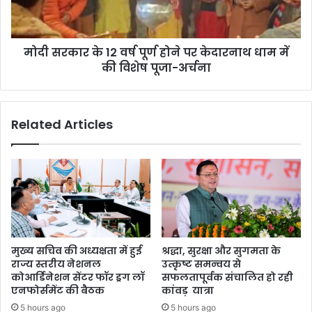
ता
के
ल
1
का
2
भं
मोदी सरकार के 12 वर्ष पूर्ण होने पर केदारनाथ धाम में
व
डा
की विशेष पूजा-अर्चना
र्ष
फो
पू
ड
र्ण
हो
Related Articles
ने
प
र
के
दा
र
ना
थ
धा
मुख्य सचिव की अध्यक्षता में हुई
श्रद्धा, सुरक्षा और सुगमता के
म
राज्य स्तरीय नेशनल
उत्कृष्ट समन्वय से
में
कोआर्डिनेशन सेंटर फॉर ड्रग लॉ
सफलतापूर्वक संचालित हो रही
की
एनफोर्समेंट की बैठक
कांवड़ यात्रा
वि
5 hours ago
5 hours ago