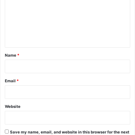
m
m
e
n
t
*
Name
*
Email
*
Website
Save my name, email, and website in this browser for the next