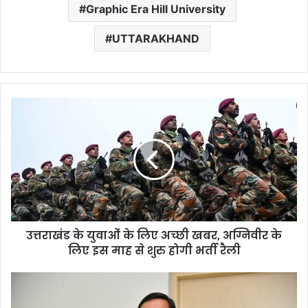
Graphic Era Hill University
UTTARAKHAND
उत्तराखंड
के
युवाओं
के
लिए
अच्छी
खबर,
अग्निवीर
के
उत्तराखंड के युवाओं के लिए अच्छी खबर, अग्निवीर के
लिए
इस
लिए इस माह से शुरु होगी भर्ती रैली
माह
से
अग्निपथ
शुरु
योजना
होगी
को