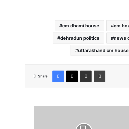
cm dhami house
cm ho
dehradun politics
news 
uttarakhand cm house
Facebook
X
Share via Email
Print
Share
कां
ग्रे
स
ने