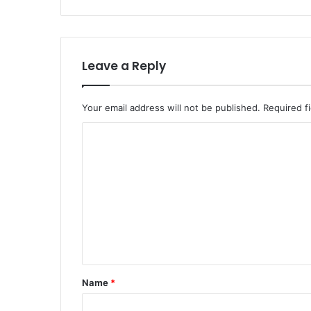
ग
रि
मा
को
मि
Leave a Reply
ली
जि
म्मे
Your email address will not be published.
Required f
दा
C
री
o
m
m
e
n
t
*
Name
*