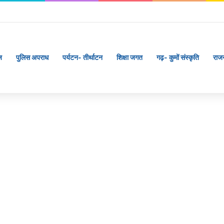
ज
पुलिस अपराध
पर्यटन- तीर्थाटन
शिक्षा जगत
गढ़- कुमों संस्कृति
राज