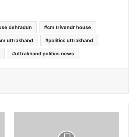
use dehradun
cm trivendr house
cm uttrakhand
politics uttrakhand
uttrakhand politics news
के
दा
र
घा