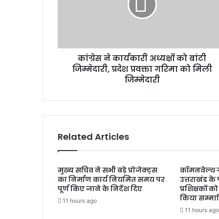
का
र्य
का
री
अ
कांग्रेस ने कार्यकारी अध्यक्षों को बांटी
ध्य
जिम्मेदारी, प्रदेश प्रवक्ता गरिमा को मिली
क्षों
को
जिम्मेदारी
बां
टी
जि
म्मे
दा
Related Articles
री
,
प्र
मुख्य सचिव ने सभी बड़े प्रोजेक्ट्स
कॉमनवेल्थ ग
दे
का निर्माण कार्य नियमित समय पर
उत्तराखंड क
श
पूर्ण किए जाने के निर्देश दिए
प्रशिक्षकों को
प्र
किया सम्मा
11 hours ago
व
11 hours ago
क्ता