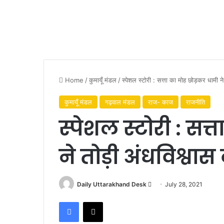
Home
/
कुमायूँ मंडल
/
स्पेशल स्टोरी : सत्ता का मोह छोड़कर धामी न
कुमायूँ मंडल
गढ़वाल मंडल
राज- काज
राजनीति
स्पेशल स्टोरी : सत
ने तोड़ी अंधविश्वास
Daily Uttarakhand Desk
S
July 28, 2021
e
Facebook
X
n
d