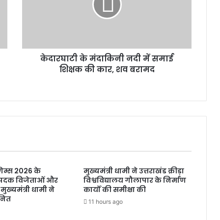
टी
के
मं
दा
कि
केदारघाटी के मंदाकिनी नदी में समाई
नी
शिक्षक की कार, शव बरामद
न
दी
में
स
मा
ई
शि
क्ष
क
की
ेम्स 2026 के
मुख्यमंत्री धामी ने उत्तराखंड क्रीड़ा
का
े पदक विजेताओं और
विश्वविद्यालय गौलापार के निर्माण
र
 मुख्यमंत्री धामी ने
कार्यों की समीक्षा की
,
नित
11 hours ago
श
व