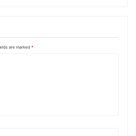
ब
रा
म
द
ields are marked
*