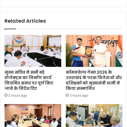
ग
या
भा
Related Articles
ज
पा
का
प्र
दे
श
अ
ध्य
क्ष
मुख्य सचिव ने सभी बड़े
कॉमनवेल्थ गेम्स 2026 के
प्रोजेक्ट्स का निर्माण कार्य
उत्तराखंड के पदक विजेताओं और
नियमित समय पर पूर्ण किए
प्रशिक्षकों को मुख्यमंत्री धामी ने
जाने के निर्देश दिए
किया सम्मानित
3 hours ago
3 hours ago