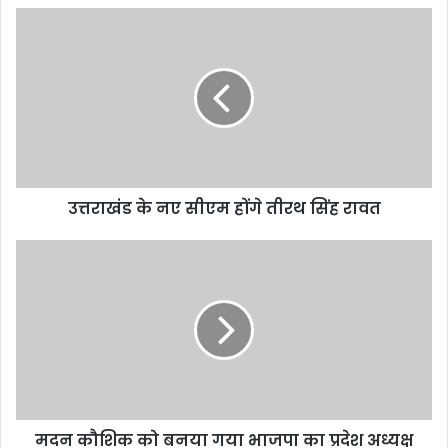
उ
त्त
रा
खं
ड
के
न
ए
सी
उत्तराखंड के नए सीएम होंगे तीरथ सिंह रावत
ए
म
हों
म
गे
द
ती
न
र
कौ
थ
शि
सिं
क
ह
को
रा
ब
व
न
मदन कौशिक को बनया गया भाजपा का प्रदेश अध्यक्ष
त
या