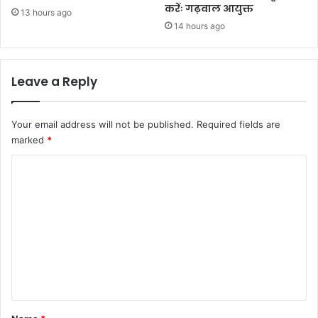
करेंः गढ़वाल आयुक्त
13 hours ago
14 hours ago
Leave a Reply
Your email address will not be published.
Required fields are
marked
*
C
o
m
m
e
n
t
*