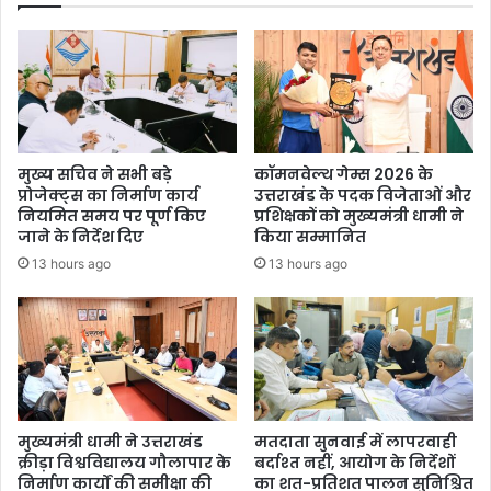
य
क
गु
रु
गो
बिं
द
मुख्य सचिव ने सभी बड़े
कॉमनवेल्थ गेम्स 2026 के
सिं
प्रोजेक्ट्स का निर्माण कार्य
उत्तराखंड के पदक विजेताओं और
ह
नियमित समय पर पूर्ण किए
प्रशिक्षकों को मुख्यमंत्री धामी ने
’
जाने के निर्देश दिए
किया सम्मानित
पु
13 hours ago
13 hours ago
स्त
क
का
वि
मो
च
न
मुख्यमंत्री धामी ने उत्तराखंड
मतदाता सुनवाई में लापरवाही
क्रीड़ा विश्वविद्यालय गौलापार के
बर्दाश्त नहीं, आयोग के निर्देशों
निर्माण कार्यों की समीक्षा की
का शत-प्रतिशत पालन सुनिश्चित