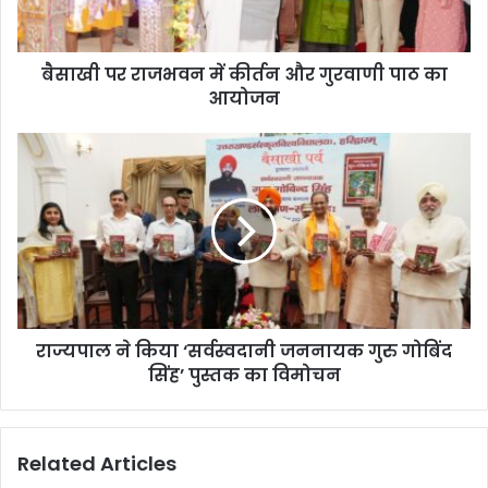
ज
भ
व
बैसाखी पर राजभवन में कीर्तन और गुरवाणी पाठ का
न
आयोजन
में
की
र्त
रा
न
ज्य
औ
पा
र
ल
गु
ने
र
कि
वा
या
णी
‘
पा
स
ठ
राज्यपाल ने किया ‘सर्वस्वदानी जननायक गुरु गोबिंद
र्व
का
सिंह’ पुस्तक का विमोचन
स्व
आ
दा
यो
नी
ज
ज
Related Articles
न
न
ना