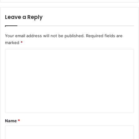
Leave a Reply
Your email address will not be published.
Required fields are
marked
*
C
o
m
m
e
n
t
*
Name
*