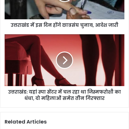
छात्रसंघ
चुनाव,
आदेश
जारी
उत्तराखंड में इस दिन होंगे छात्रसंघ चुनाव, आदेश जारी
उत्तराखंड:
यहां
स्पा
सेंटर
में
चल
रहा
था
जिस्मफरोशी
उत्तराखंड: यहां स्पा सेंटर में चल रहा था जिस्मफरोशी का
का
धंधा,
धंधा, दो महिलाओं समेत तीन गिरफ्तार
दो
महिलाओं
समेत
Related Articles
तीन
गिरफ्तार