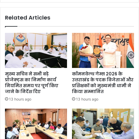
म
ह
मो
र
Related Articles
दी
2
ने
ब
ज
जे
ता
बा
या
द
शो
न
क
हीं
मि
ले
मुख्य सचिव ने सभी बड़े
कॉमनवेल्थ गेम्स 2026 के
गी
प्रोजेक्ट्स का निर्माण कार्य
उत्तराखंड के पदक विजेताओं और
एं
नियमित समय पर पूर्ण किए
प्रशिक्षकों को मुख्यमंत्री धामी ने
ट्री
जाने के निर्देश दिए
किया सम्मानित
,
13 hours ago
13 hours ago
प्र
शा
स
न
का
फै