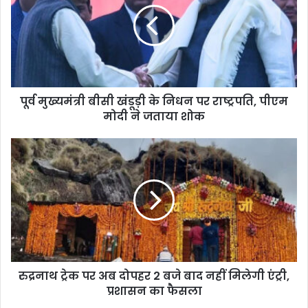
ख्य
मं
त्री
बी
सी
खं
पूर्व मुख्यमंत्री बीसी खंडूड़ी के निधन पर राष्ट्रपति, पीएम
डू
मोदी ने जताया शोक
ड़ी
के
नि
रु
ध
द्र
न
ना
प
थ
र
ट्रे
रा
क
ष्ट्र
प
प
र
ति
अ
,
रुद्रनाथ ट्रेक पर अब दोपहर 2 बजे बाद नहीं मिलेगी एंट्री,
ब
पी
प्रशासन का फैसला
दो
ए
प