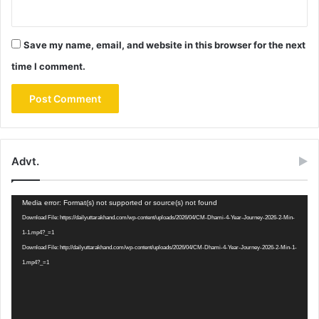
Save my name, email, and website in this browser for the next
time I comment.
Advt.
Video
Media error: Format(s) not supported or source(s) not found
Player
Download File: https://dailyuttarakhand.com/wp-content/uploads/2026/04/CM-Dhami-4-Year-Journey-2026-2-Min-
1-1.mp4?_=1
Download File: http://dailyuttarakhand.com/wp-content/uploads/2026/04/CM-Dhami-4-Year-Journey-2026-2-Min-1-
1.mp4?_=1