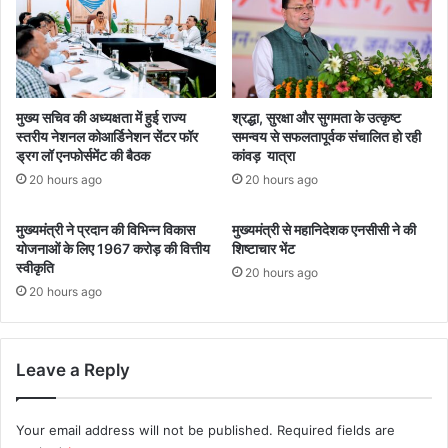
से
श्र
दी
द्धां
वि
ज
दा
लि
ई
मुख्य सचिव की अध्यक्षता में हुई राज्य
श्रद्धा, सुरक्षा और सुगमता के उत्कृष्ट
स्तरीय नेशनल कोआर्डिनेशन सेंटर फॉर
समन्वय से सफलतापूर्वक संचालित हो रही
ड्रग लॉ एनफोर्समेंट की बैठक
कांवड़ यात्रा
20 hours ago
20 hours ago
मुख्यमंत्री ने प्रदान की विभिन्न विकास
मुख्यमंत्री से महानिदेशक एनसीसी ने की
योजनाओं के लिए 1967 करोड़ की वित्तीय
शिष्टाचार भेंट
स्वीकृति
20 hours ago
20 hours ago
Leave a Reply
Your email address will not be published.
Required fields are