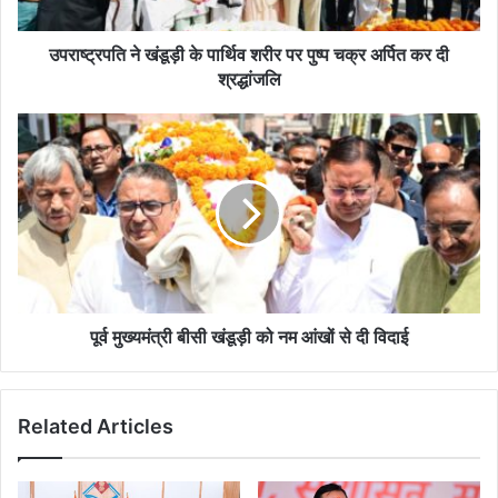
खं
डू
ड़ी
उपराष्ट्रपति ने खंडूड़ी के पार्थिव शरीर पर पुष्प चक्र अर्पित कर दी
के
श्रद्धांजलि
पा
र्थि
पू
व
र्व
श
मु
री
ख्य
र
मं
प
त्री
र
बी
पु
सी
ष्प
खं
च
डू
पूर्व मुख्यमंत्री बीसी खंडूड़ी को नम आंखों से दी विदाई
क्र
ड़ी
अ
को
र्पि
न
Related Articles
त
म
क
आं
र
खों
दी