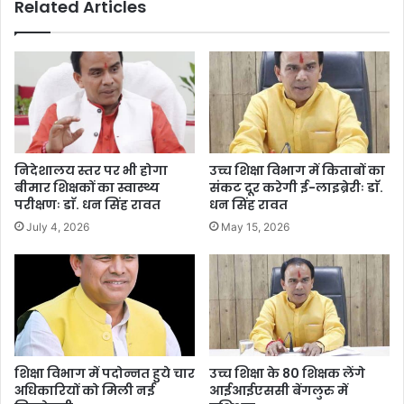
Related Articles
है
C
तो
M
घ
धा
र
मी
से
से
या
की
ता
मु
या
ला
त
का
निदेशालय स्तर पर भी होगा
उच्च शिक्षा विभाग में किताबों का
प्ला
त
बीमार शिक्षकों का स्वास्थ्य
संकट दूर करेगी ई-लाइब्रेरीः डाॅ.
न
परीक्षणः डाॅ. धन सिंह रावत
धन सिंह रावत
दे
July 4, 2026
May 15, 2026
ख
क
र
ही
नि
क
लें
शिक्षा विभाग में पदोन्नत हुये चार
उच्च शिक्षा के 80 शिक्षक लेंगे
अधिकारियों को मिली नई
आईआईएससी बेंगलुरु में