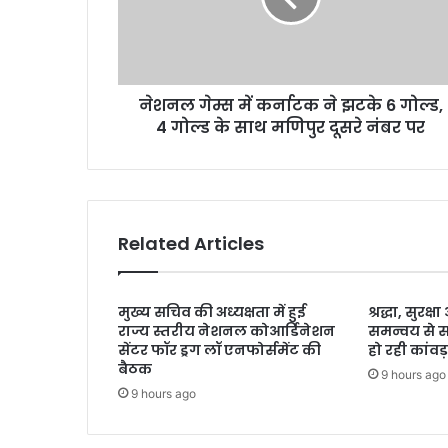
म्स
में
क
र्ना
नेशनल गेम्स में कर्नाटक ने झटके 6 गोल्ड,
ट
4 गोल्ड के साथ मणिपुर दूसरे नंबर पर
क
ने
झ
ट
के
6
Related Articles
गो
ल्ड
,
मुख्य सचिव की अध्यक्षता में हुई
श्रद्धा, सुरक
4
राज्य स्तरीय नेशनल कोआर्डिनेशन
समन्वय से 
गो
सेंटर फॉर ड्रग लॉ एनफोर्समेंट की
हो रही कांवड़
ल्ड
बैठक
9 hours ago
के
9 hours ago
सा
थ
म