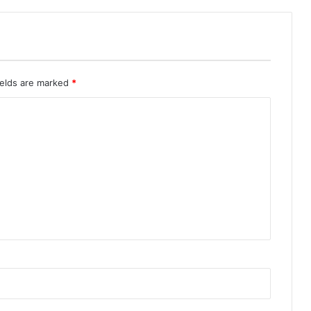
री
त
क
भ
रा
जा
ields are marked
*
ए
:
डी
ए
म