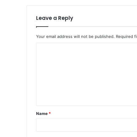
णि
पु
र
Leave a Reply
दू
स
रे
Your email address will not be published.
Required f
नं
C
ब
र
o
प
m
र
m
e
n
t
*
Name
*