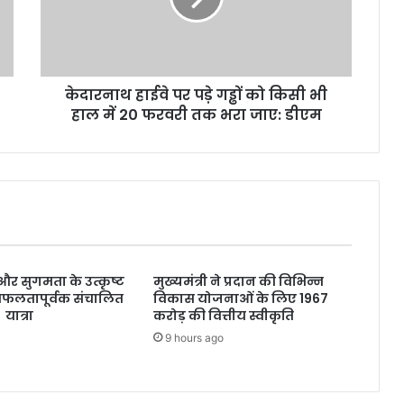
हा
ई
वे
प
केदारनाथ हाईवे पर पड़े गड्ढों को किसी भी
र
हाल में 20 फरवरी तक भरा जाए: डीएम
प
ड़े
ग
ड्ढों
को
कि
सी
भी
हा
्षा और सुगमता के उत्कृष्ट
मुख्यमंत्री ने प्रदान की विभिन्न
ल
सफलतापूर्वक संचालित
विकास योजनाओं के लिए 1967
में
 यात्रा
करोड़ की वित्तीय स्वीकृति
2
9 hours ago
0
फ
र
व