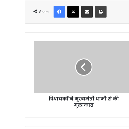
Facebook
X
Share via Email
Print
Share
वि
धा
य
कों
ने
मु
ख्य
मं
त्री
विधायकों ने मुख्यमंत्री धामी से की
धा
मुलाकात
मी
से
की
मु
ला