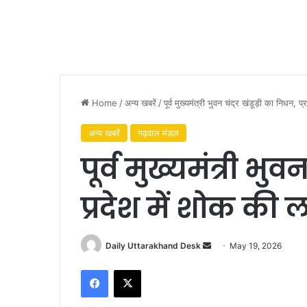
Home
/
अन्य खबरें
/
पूर्व मुख्यमंत्री भुवन चंद्र खंडूड़ी का निधन, 
अन्य खबरें
गढ़वाल मंडल
पूर्व मुख्यमंत्री भु
प्रदेश में शोक की 
Daily Uttarakhand Desk
S
May 19, 2026
e
Facebook
X
n
d