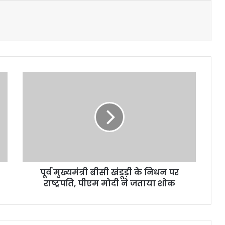
पू
र्व
मु
ख्य
मं
त्री
बी
सी
खं
पूर्व मुख्यमंत्री बीसी खंडूड़ी के निधन पर
डू
राष्ट्रपति, पीएम मोदी ने जताया शोक
ड़ी
के
नि
ध
न