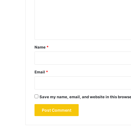
m
m
e
n
t
*
Name
*
Email
*
Save my name, email, and website in this browse