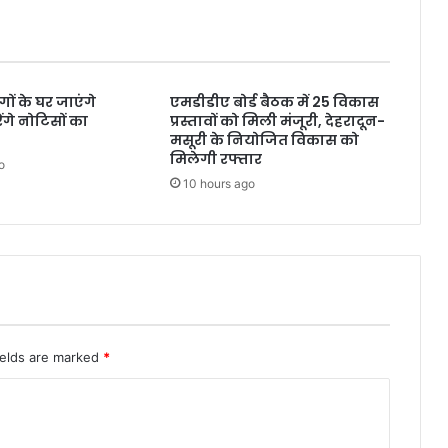
प
र
रा
ष्ट्र
ंगों के घर जाएंगे
एमडीडीए बोर्ड बैठक में 25 विकास
प
गे नोटिसों का
प्रस्तावों को मिली मंजूरी, देहरादून-
ति
मसूरी के नियोजित विकास को
,
मिलेगी रफ्तार
o
पी
10 hours ago
ए
म
मो
दी
ने
ज
ता
या
शो
ields are marked
*
क