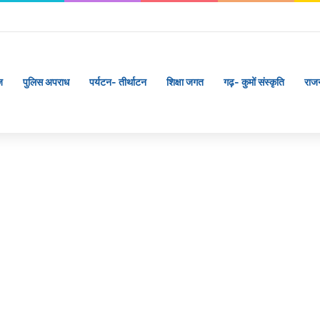
ज
पुलिस अपराध
पर्यटन- तीर्थाटन
शिक्षा जगत
गढ़- कुमों संस्कृति
राज