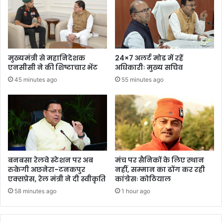
खि
ड़
की
त
क
मुख्यमंत्री से महानिदेशक
24×7 अलर्ट मोड में रहें
उ
एनसीसी ने की शिष्टाचार भेंट
अधिकारीः मुख्य सचिव
खा
45 minutes ago
55 minutes ago
ड़
क
र
ले
ग
यी
पु
लि
बनबसा रेलवे स्टेशन पर अब
मंच पर सैनिकों के लिए स्थान
स
रुकेगी अछनेरा-टनकपुर
नहीं, सम्मान का ढोंग कर रही
एक्सप्रेस, रेल मंत्री ने दी स्वीकृति
कांग्रेसः कोठियाल
58 minutes ago
1 hour ago