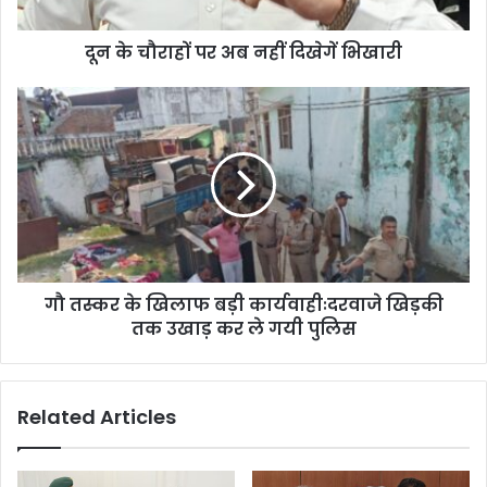
र
अ
दून के चौराहों पर अब नहीं दिखेगें भिखारी
ब
न
हीं
गौ
दि
त
खे
स्क
गें
र
भि
के
खा
खि
री
ला
फ
ब
गौ तस्कर के खिलाफ बड़ी कार्यवाहीःदरवाजे खिड़की
ड़ी
तक उखाड़ कर ले गयी पुलिस
का
र्य
वा
हीः
Related Articles
द
र
वा
जे