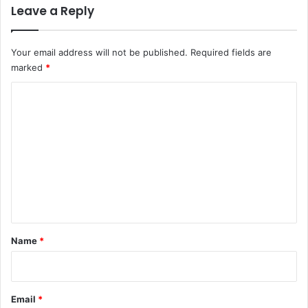
Leave a Reply
Your email address will not be published.
Required fields are
marked
*
C
o
m
m
e
n
t
*
Name
*
Email
*