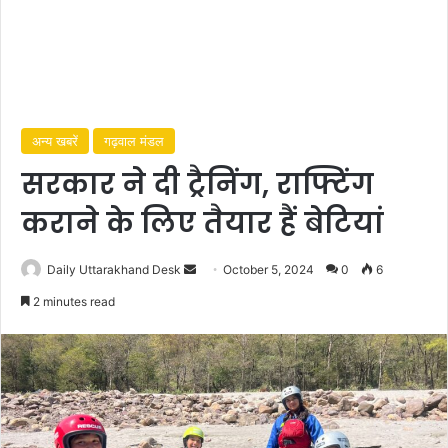
अन्य खबरें
गढ़वाल मंडल
सरकार ने दी ट्रैनिंग, राफ्टिंग
कराने के लिए तैयार हैं बेटियां
Daily Uttarakhand Desk
S
October 5, 2024
0
6
e
2 minutes read
n
d
a
n
e
m