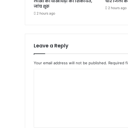
लाखों की धोखाधड़ी की शिकायत,
चार जिलों क
द्धां
जांच शुरू
ज
2 hours ago
2 hours ago
लि
अ
र्पि
त
की
Leave a Reply
Your email address will not be published.
Required f
C
o
m
m
e
n
t