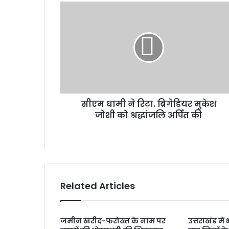
सी
ए
म
धा
मी
ने
रि
टा
.
सीएम धामी ने रिटा. ब्रिगेडियर मुकेश
ब्रि
जोशी को श्रद्धांजलि अर्पित की
गे
डि
य
र
मु
के
श
Related Articles
जो
शी
को
जमीन खरीद-फरोख्त के नाम पर
उत्तराखंड मे
श्र