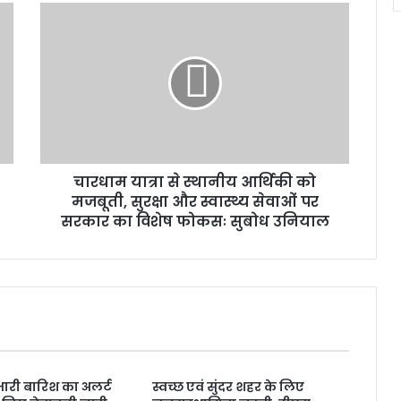
चा
र
धा
म
या
त्रा
से
स्था
नी
चारधाम यात्रा से स्थानीय आर्थिकी को
य
मजबूती, सुरक्षा और स्वास्थ्य सेवाओं पर
आ
र्थि
सरकार का विशेष फोकसः सुबोध उनियाल
की
को
म
ज
बू
ती
,
सु
ं भारी बारिश का अलर्ट
स्वच्छ एवं सुंदर शहर के लिए
र