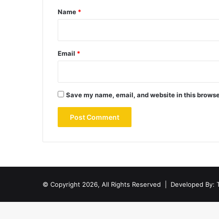
*
Name
*
Email
*
Save my name, email, and website in this browse
© Copyright 2026, All Rights Reserved |
Developed By: 