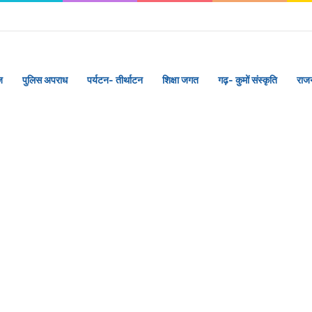
ज
पुलिस अपराध
पर्यटन- तीर्थाटन
शिक्षा जगत
गढ़- कुमों संस्कृति
राज