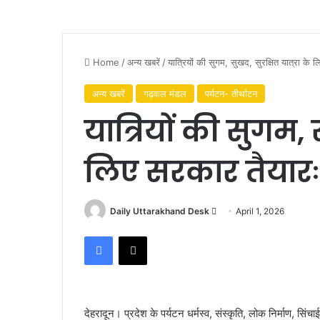
Home
/
अन्य खबरें
/
यात्रियों की सुगम, सुखद, सुरक्षित यात्रा के
अन्य खबरें
गढ़वाल मंडल
पर्यटन- तीर्थाटन
यात्रियों की सुगम, 
लिए सरकार तैयार
Daily Uttarakhand Desk
S
April 1, 2026
e
Facebook
X
n
d
a
n
देहरादून। प्रदेश के पर्यटन धर्मस्व, संस्कृति, लोक निर्माण, सिंच
e