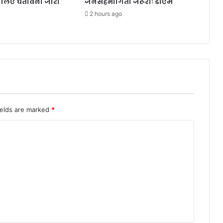
े लिए चेतावनी जारी
जनसहभागिता जरूरीः डीएम
क्षा
औ
2 hours ago
र
स्वा
स्थ्य
से
वा
ओं
प
र
स
ields are marked
*
र
का
र
का
वि
शे
ष
फो
क
सः
सु