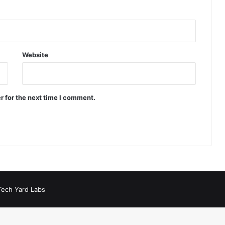
बो
ध
उ
नि
या
Website
ल
r for the next time I comment.
Tech Yard Labs