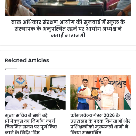
हा
सं
द
र
ब
क्ष
बाल अधिकार संरक्षण आयोग की सुनवाई में स्कूल के
द
ण
बा
संस्थापक के अनुपस्थित रहने पर आयोग अध्यक्ष ने
आ
यो
जताई नाराजगी
ग
की
सु
Related Articles
न
वा
ई
में
स्कू
ल
के
सं
स्था
मुख्य सचिव ने सभी बड़े
कॉमनवेल्थ गेम्स 2026 के
प
प्रोजेक्ट्स का निर्माण कार्य
उत्तराखंड के पदक विजेताओं और
क
नियमित समय पर पूर्ण किए
प्रशिक्षकों को मुख्यमंत्री धामी ने
के
जाने के निर्देश दिए
किया सम्मानित