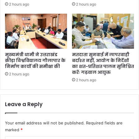
अ
2 hours ago
2 hours ago
नु
प
स्थि
त
र
ह
ने
प
मुख्यमंत्री धामी ने उत्तराखंड
मतदाता सुनवाई में लापरवाही
र
क्रीड़ा विश्वविद्यालय गौलापार के
बर्दाश्त नहीं, आयोग के निर्देशों
निर्माण कार्यों की समीक्षा की
का शत-प्रतिशत पालन सुनिश्चित
आ
करेंः गढ़वाल आयुक्त
यो
2 hours ago
ग
2 hours ago
अ
ध्य
क्ष
Leave a Reply
ने
ज
ता
Your email address will not be published.
Required fields are
ई
marked
*
ना
रा