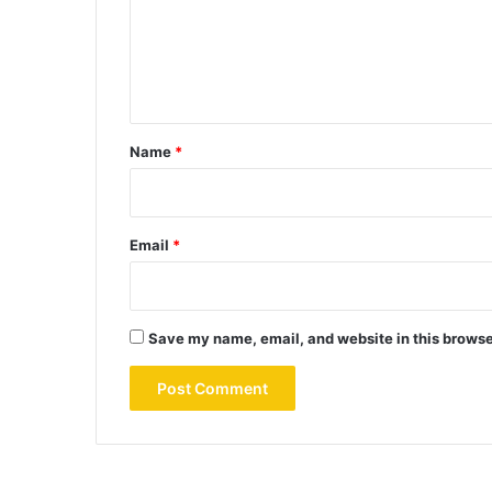
m
e
n
t
*
Name
*
Email
*
Save my name, email, and website in this browse