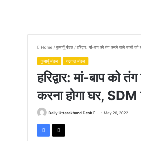
Home
/
कुमायूँ मंडल
/
हरिद्वार: मां-बाप को तंग करने वाले बच्चों
कुमायूँ मंडल
गढ़वाल मंडल
हरिद्वार: मां-बाप को तं
करना होगा घर, SDM को
Send
Daily Uttarakhand Desk
May 26, 2022
an
Facebook
X
email