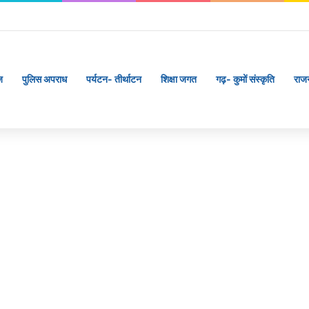
ज
पुलिस अपराध
पर्यटन- तीर्थाटन
शिक्षा जगत
गढ़- कुमों संस्कृति
राज