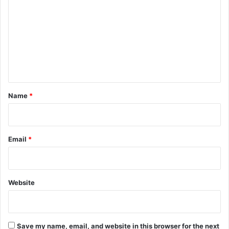
o
m
m
e
n
t
*
Name
*
Email
*
Website
Save my name, email, and website in this browser for the next