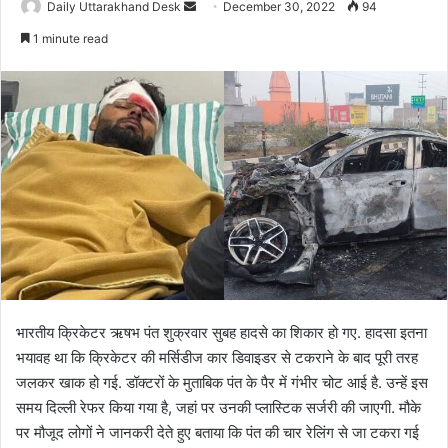
Daily Uttarakhand Desk
S
December 30, 2022
94
e
1 minute read
n
d
a
n
e
m
a
i
l
भारतीय क्रिकेटर ऋषभ पंत शुक्रवार सुबह हादसे का शिकार हो गए. हादसा इतना
भयावह था कि क्रिकेटर की मर्सिडीज कार डिवाइडर से टकराने के बाद पूरी तरह
जलकर खाक हो गई. डॉक्टरों के मुताबिक पंत के पैर में गंभीर चोट आई है. उन्हें इस
समय दिल्ली रेफर किया गया है, जहां पर उनकी प्‍लास्टिक सर्जरी की जाएगी. मौके
पर मौजूद लोगों ने जानकरी देते हुए बताया कि पंत की चार रेलिंग से जा टकरा गई