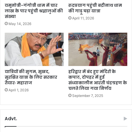
थे
हो
यमुनोत्री-गंगोत्री धाम में चार
रुद्रप्रयाग पहुंची बद्रीनाथ धाम
पै
ट
लाख के पार पहुंची श्रद्धालुओं की
की गाड़ू घड़ा यात्रा
र
ल
संख्या
April 11, 2026
-
May 14, 2026
रे
स्त
रां
औ
र
श
रा
ब
यात्रियों की सुगम, सुखद,
हरिद्वार में बंद हुए मंदिरों के
के
सुरक्षित यात्रा के लिए सरकार
कपाट, दोपहर में हुई
ठे
तैयारः महाराज
संध्याकालीन आरती चंद्रग्रहण के
चलते लिया गया निर्णय
के
April 1, 2026
September 7, 2025
Advt.