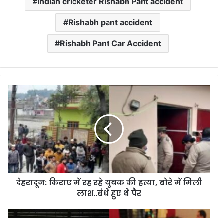
Indian cricketer Rishabh Pant accident
Rishabh pant accident
Rishabh Pant Car Accident
दे
ह
रा
दू
न
:
कि
रा
ए
देहरादून: किराए में रह रहे युवक की हत्या, बोरे में मिली
में
लाश..बंधे हुए थे पैर
र
ह
र
उ