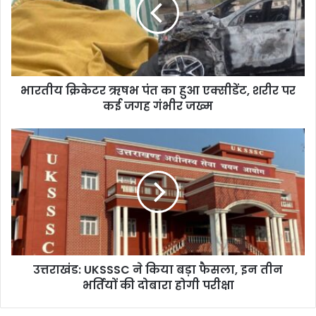
य
क्रि
के
ट
र
ऋ
भारतीय क्रिकेटर ऋषभ पंत का हुआ एक्सीडेंट, शरीर पर
ष
कई जगह गंभीर जख्म
भ
पं
त
उ
का
त्त
हु
रा
आ
खं
ए
ड
क्सी
:
डें
U
ट
K
,
S
श
उत्तराखंड: UKSSSC ने किया बड़ा फैसला, इन तीन
S
री
भर्तियों की दोबारा होगी परीक्षा
S
र
C
प
ने