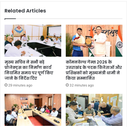
र
कि
Related Articles
क
या
ई
ब
ज
ड़ा
ग
फै
ह
स
गं
ला
भी
,
र
इ
ज
न
मुख्य सचिव ने सभी बड़े
कॉमनवेल्थ गेम्स 2026 के
ख्म
ती
प्रोजेक्ट्स का निर्माण कार्य
उत्तराखंड के पदक विजेताओं और
न
नियमित समय पर पूर्ण किए
प्रशिक्षकों को मुख्यमंत्री धामी ने
भ
जाने के निर्देश दिए
किया सम्मानित
र्ति
29 minutes ago
32 minutes ago
यों
की
दो
बा
रा
हो
गी