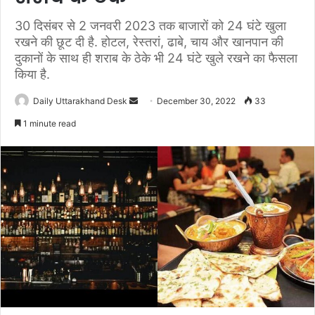
30 दिसंबर से 2 जनवरी 2023 तक बाजारों को 24 घंटे खुला
रखने की छूट दी है. होटल, रेस्तरां, ढाबे, चाय और खानपान की
दुकानों के साथ ही शराब के ठेके भी 24 घंटे खुले रखने का फैसला
किया है.
Daily Uttarakhand Desk
S
December 30, 2022
33
e
1 minute read
n
d
a
n
e
m
a
i
l