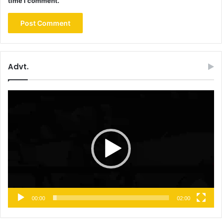
time I comment.
Advt.
Video
Player
00:00
02:00