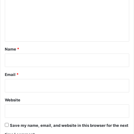
m
m
e
n
t
*
Name
*
Email
*
Website
Save my name, email, and website in this browser for the next