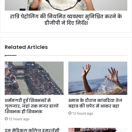
ल
नि
से
य
रात्रि पेट्रोलिंग की नियमित व्यवस्था सुनिश्चित करने के
भें
मि
ट
डीजीपी ने दिए निर्देश
त
व्य
व
स्था
Related Articles
सु
नि
श्चि
त
क
र
ने
के
डी
धर्मनगरी हुई शिवभक्तों से
स्नान के दौरान कांवडिया तेज
जी
गुलजार, जहां तक नजर डालों
बहाव की चपेट में आकर बहा
पी
शिवभक्त ही शिवभक्त
12 hours ago
ने
12 hours ago
दि
ए
दून मेडिकल कॉलेज इमरजेंसी