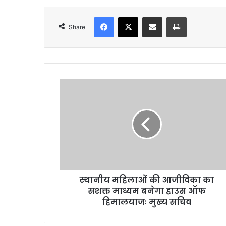
Facebook
X
Share via Email
Print
Share
स्था
नी
य
म
हि
ला
ओं
की
आ
स्थानीय महिलाओं की आजीविका का
जी
सशक्त माध्यम बनेगा हाउस ऑफ
वि
का
हिमालयाजः मुख्य सचिव
का
स