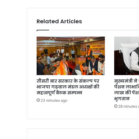
श
क्त
मा
Related Articles
ध्य
म
ब
ने
गा
हा
उ
स
ऑ
तीसरी बार सरकार के संकल्प पर
मुख्यमंत्री 
फ
भाजपा गढ़वाल मंडल अध्यक्षों की
पेंशन लाभार्
हि
महत्वपूर्ण बैठक सम्पन्न
लाख की पें
मा
भुगतान
23 minutes ago
ल
28 minutes 
या
जः
मु
ख्य
स