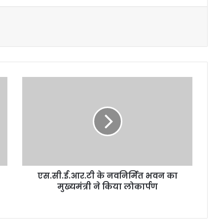
ए
स
.
सी
.
ई
.
आ
र
एस.सी.ई.आर.टी के नवनिर्मित भवन का
.
मुख्यमंत्री ने किया लोकार्पण
टी
के
न
व