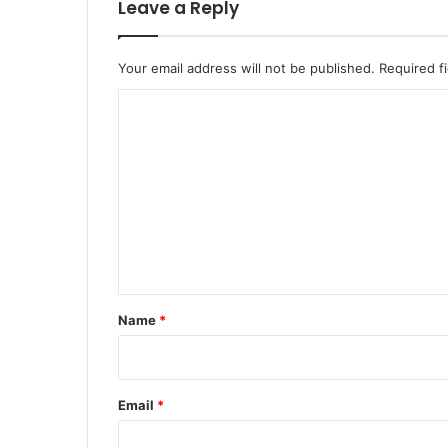
Leave a Reply
चि
व
Your email address will not be published.
Required f
C
o
m
m
e
n
t
*
Name
*
Email
*