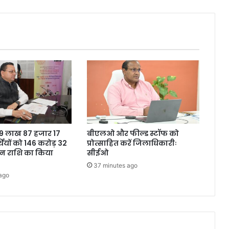
नि
र्मि
त
भ
व
न
का
मु
ख्य
मं
त्री
ने
ने 9 लाख 87 हजार 17
बीएलओ और फील्ड स्टॉफ को
कि
थियों को 146 करोड़ 32
प्रोत्साहित करें जिलाधिकारीः
या
शन राशि का किया
सीईओ
लो
37 minutes ago
का
ago
र्प
ण