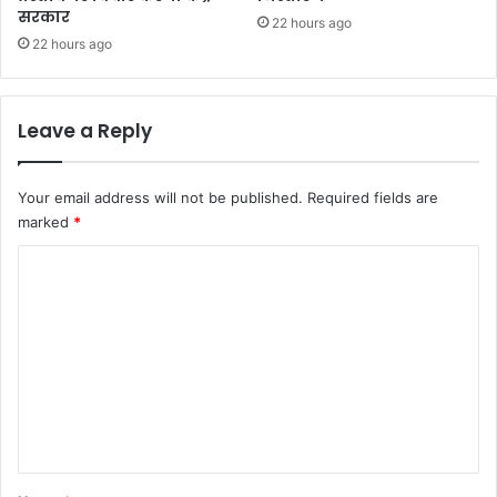
सरकार
22 hours ago
22 hours ago
Leave a Reply
Your email address will not be published.
Required fields are
marked
*
C
o
m
m
e
n
t
*