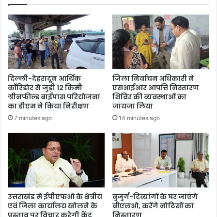
ले
नि
का
वि
सं
की
ज्ञा
सं
न
यु
क्त
टी
म
दिल्ली-देहरादून आर्थिक
जिला निर्वाचन अधिकारी ने
क
कॉरिडोर से जुड़ी 12 किमी
एसआईआर आपत्ति निस्तारण
रे
ग्रीनफील्ड बाईपास परियोजना
शिविर की व्यवस्थाओं का
गी
का डीएम ने किया निरीक्षण
जायजा लिया
नि
7 minutes ago
14 minutes ago
री
क्ष
ण
उत्तराखंड में ईपीएफओ के क्षेत्रीय
बुजुर्ग-दिव्यांगों के घर जाएंगे
एवं जिला कार्यालय खोलने के
बीएलओ, करेंगे नोटिसों का
प्रस्ताव पर विचार करेगी केंद्र
निस्तारण