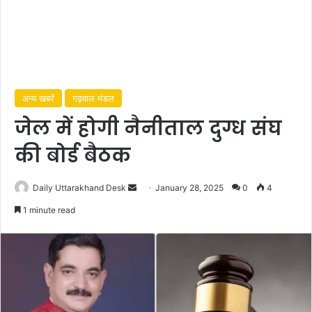
अन्य खबरें
गढ़वाल मंडल
जेल में होगी नैनीताल दुग्ध संघ
की बोर्ड बैठक
Daily Uttarakhand Desk
S
January 28, 2025
0
4
e
1 minute read
n
d
a
n
e
m