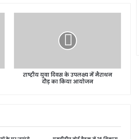
रा
ष्ट्री
य
यु
वा
दि
व
स
के
राष्ट्रीय युवा दिवस के उपलक्ष्य में मैराथन
उ
दौड़ का किया आयोजन
प
ल
क्ष्य
में
मै
रा
थ
न
दौ