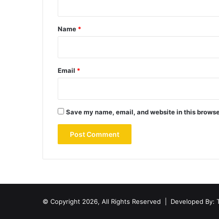
t
*
Name
*
Email
*
Save my name, email, and website in this browse
© Copyright 2026, All Rights Reserved |
Developed By: 