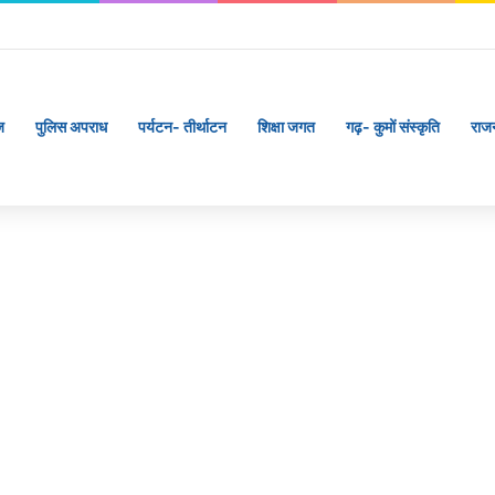
ज
पुलिस अपराध
पर्यटन- तीर्थाटन
शिक्षा जगत
गढ़- कुमों संस्कृति
राज