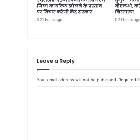
उत्तराखंड में ईपीएफओ के क्षेत्रीय एवं
बुजुर्ग-दिव्या
धा
जिला कार्यालय खोलने के प्रस्ताव
बीएलओ, करें
ई
पर विचार करेगी केंद्र सरकार
निस्तारण
21 hours ago
21 hours ag
Leave a Reply
Your email address will not be published.
Required f
C
o
m
m
e
n