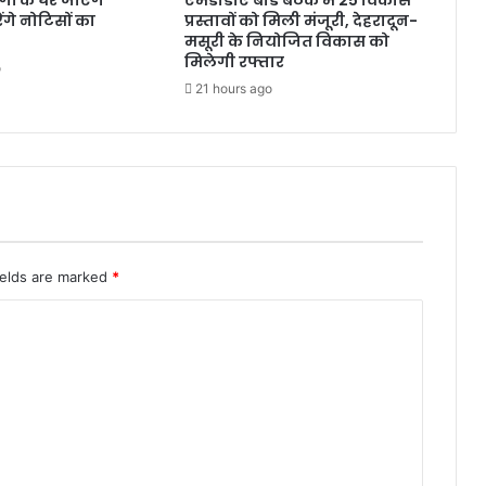
ंगों के घर जाएंगे
एमडीडीए बोर्ड बैठक में 25 विकास
ड़
गे नोटिसों का
प्रस्तावों को मिली मंजूरी, देहरादून-
का
मसूरी के नियोजित विकास को
कि
मिलेगी रफ्तार
o
या
21 hours ago
आ
यो
ज
न
ields are marked
*