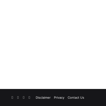
Facebook
X
YouTube
Instagram
Disclaimer
Privacy
Contact Us