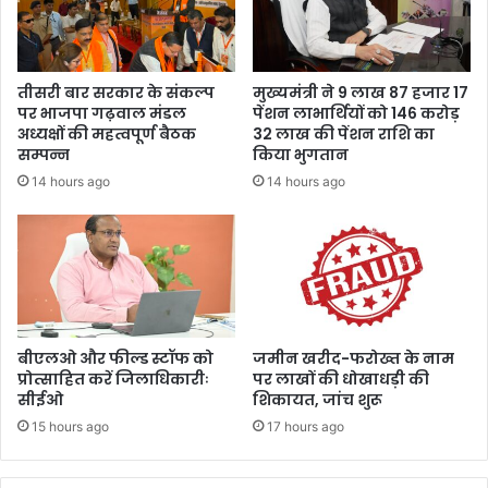
या
स
गि
मी
र
क्षा
फ्ता
की
तीसरी बार सरकार के संकल्प
मुख्यमंत्री ने 9 लाख 87 हजार 17
र
पर भाजपा गढ़वाल मंडल
पेंशन लाभार्थियों को 146 करोड़
अध्यक्षों की महत्वपूर्ण बैठक
32 लाख की पेंशन राशि का
सम्पन्न
किया भुगतान
14 hours ago
14 hours ago
बीएलओ और फील्ड स्टॉफ को
जमीन खरीद-फरोख्त के नाम
प्रोत्साहित करें जिलाधिकारीः
पर लाखों की धोखाधड़ी की
सीईओ
शिकायत, जांच शुरू
15 hours ago
17 hours ago