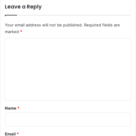
Leave a Reply
Your email address will not be published.
Required fields are
marked
*
C
o
m
m
e
n
t
*
Name
*
Email
*