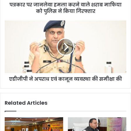
पत्रकार पर जानलेवा हमला करने वाले शराब माफिया
वा
को पुलिस ने किया गिरफ्तार
ह
म
ला
ए
क
डी
र
जी
ने
पी
वा
ने
ले
अ
श
प
रा
रा
ब
ध
मा
एडीजीपी ने अपराध एवं कानून व्यवस्था की समीक्षा की
ए
फि
वं
या
का
को
नू
Related Articles
पु
न
लि
व्य
स
व
ने
स्था
कि
की