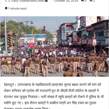
Daily Uttarakhand Desk
S
October 26, 2024
0
2
e
1 minute read
n
d
a
n
e
m
a
i
l
देहरादून। उत्तराखण्ड के महाविद्यालयों छात्रसंघ चुनाव बहाल कराने की मांग को
लेकर शनिवार को प्रदेश की राजधानी दून के डीएवी पीजी कॉलेज के छात्रों ने
घंटाघर तक जुलूस निकाला। भारी संख्या में पहुंचे छात्रों को रोकने में पुलिस के भी
पसीने छूट गए। इस दौरान छात्रों ने काबीना मंत्री धन सिंह रावत का पुतला
फूंककर अपना आक्रोश व्यक्त किया।