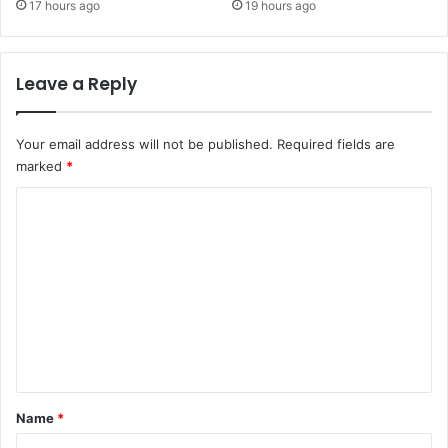
17 hours ago
19 hours ago
Leave a Reply
Your email address will not be published.
Required fields are
marked
*
C
o
m
m
e
n
t
*
Name
*