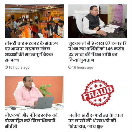
”
में
ठो
स
पै
र
वी
तीसरी बार सरकार के संकल्प
मुख्यमंत्री ने 9 लाख 87 हजार 17
की
पर भाजपा गढ़वाल मंडल
पेंशन लाभार्थियों को 146 करोड़
ज
अध्यक्षों की महत्वपूर्ण बैठक
32 लाख की पेंशन राशि का
रू
सम्पन्न
किया भुगतान
र
16 hours ago
16 hours ago
तः
धा
मी
बीएलओ और फील्ड स्टॉफ को
जमीन खरीद-फरोख्त के नाम
प्रोत्साहित करें जिलाधिकारीः
पर लाखों की धोखाधड़ी की
सीईओ
शिकायत, जांच शुरू