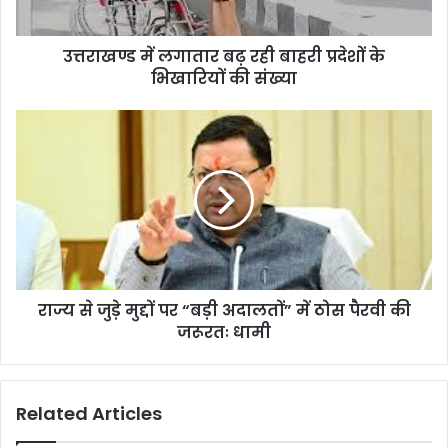
गा
ता
उत्तराखण्ड में लगातार बढ़ रही बाहरी प्रदेशों के
र
भिखारियों की संख्या
ब
ढ़
र
रा
ही
ज्य
बा
से
ह
जु
री
ड़े
प्र
मु
दे
द्दों
शों
प
के
र
भि
राज्य से जुड़े मुद्दों पर “बड़ी अदालतों” में ठोस पैरवी की
“
खा
जरूरतः धामी
ब
रि
ड़ी
यों
अ
की
दा
Related Articles
सं
ल
ख्या
तों