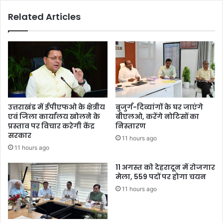
हें
ने
Related Articles
,
कि
य
या
ही
सी
ह
ए
मा
म
री
आ
स
वा
र
स
का
का
उत्तराखंड में ईपीएफओ के क्षेत्रीय
बुजुर्ग-दिव्यांगों के घर जाएंगे
र
घे
एवं जिला कार्यालय खोलने के
बीएलओ, करेंगे नोटिसों का
की
रा
प्रस्ताव पर विचार करेगी केंद्र
निस्तारण
प्रा
व
सरकार
11 hours ago
थ
11 hours ago
मि
क
11 अगस्त को देहरादून में रोजगार
ताः
मेला, 559 पदों पर होगा चयन
सी
11 hours ago
ए
म