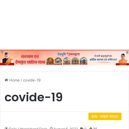
Home
/
covide-19
covide-19
हेल्थ -लाइफ स्टाइल
Daily Uttarakhand Desk
August 6, 2022
0
85