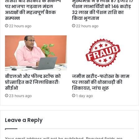
तीसरी बार सरकार के संकल्प
मुख्यमंत्री ने 9 लाख 87 हजार 17
री
पर भाजपा गढ़वाल मंडल
पेंशन लाभार्थियों को 146 करोड़
शे
अध्यक्षों की महत्वपूर्ण बैठक
32 लाख की पेंशन राशि का
रू
सम्पन्न
किया भुगतान
क्ला
22 hours ago
22 hours ago
सि
क
,
यु
वा
ओं
को
मि
बीएलओ और फील्ड स्टॉफ को
जमीन खरीद-फरोख्त के नाम
ले
प्रोत्साहित करें जिलाधिकारीः
पर लाखों की धोखाधड़ी की
सीईओ
शिकायत, जांच शुरू
गा
ब
23 hours ago
1 day ago
ड़ा
मं
च
Leave a Reply
Your email address will not be published.
Required fields are