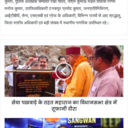
कुमार, पुलिस अधीक्षक चम्पावत रेखा यादव, जीएम कुमाऊं मंडल विकास निगम
मनोज कुमार, उपजिलाधिकारी टनकपुर प्रमोद कुमार, जनप्रतिनिधिगण,
आईटीबीपी, सेना, एसएसबी एवं ग्रेफ के अधिकारी, विभिन्न राज्यों से आए श्रद्धालु,
जिला स्तरीय अधिकारी एवं बड़ी संख्या में स्थानीय नागरिक उपस्थित रहे।
से
वा
प
ख
वा
ड़े
के
त
ह
सेवा पखवाड़े के तहत महाराज का विधानसभा क्षेत्र में
त
तूफानी दौरा
म
हा
रा
उ
ज
त्त