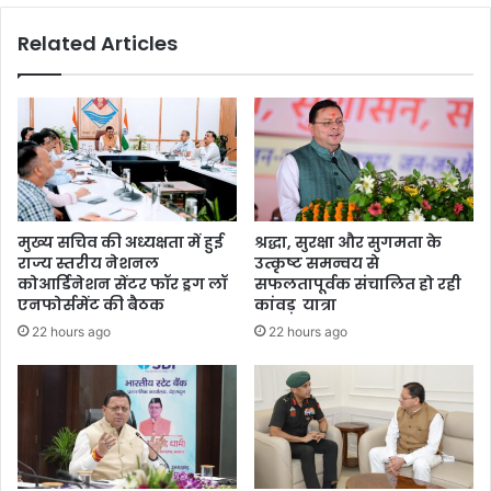
गू
मा
Related Articles
क
र
र
को
ने
मि
वा
ली
ला
ज
ब
मा
ना
न
दे
त
श
मुख्य सचिव की अध्यक्षता में हुई
श्रद्धा, सुरक्षा और सुगमता के
का
राज्य स्तरीय नेशनल
उत्कृष्ट समन्वय से
प
कोआर्डिनेशन सेंटर फॉर ड्रग लॉ
सफलतापूर्वक संचालित हो रही
ह
एनफोर्समेंट की बैठक
कांवड़ यात्रा
ला
22 hours ago
22 hours ago
रा
ज्य