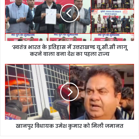
तं
त्र
भा
र
त
के
इ
’स्वतंत्र भारत के इतिहास में उत्तराखण्ड यू.सी.सी लागू
ति
करने वाला बना देश का पहला राज्य
हा
स
में
खा
उ
न
त्त
पु
रा
र
ख
वि
ण्ड
धा
यू
य
.
क
सी
उ
.
खानपुर विधायक उमेश कुमार को मिली जमानत
मे
सी
श
ला
कु