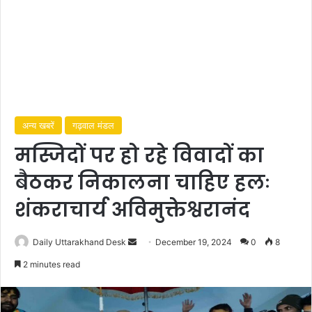
अन्य खबरें
गढ़वाल मंडल
मस्जिदों पर हो रहे विवादों का
बैठकर निकालना चाहिए हलः
शंकराचार्य अविमुक्तेश्वरानंद
Daily Uttarakhand Desk
S
December 19, 2024
0
8
e
2 minutes read
n
d
a