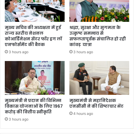
क्षः
आ
म
दे
हें
श
द्र
जा
मुख्य सचिव की अध्यक्षता में हुई
श्रद्धा, सुरक्षा और सुगमता के
भ
री
राज्य स्तरीय नेशनल
उत्कृष्ट समन्वय से
ट्ट
कोआर्डिनेशन सेंटर फॉर ड्रग लॉ
सफलतापूर्वक संचालित हो रही
एनफोर्समेंट की बैठक
कांवड़ यात्रा
3 hours ago
3 hours ago
मुख्यमंत्री ने प्रदान की विभिन्न
मुख्यमंत्री से महानिदेशक
विकास योजनाओं के लिए 1967
एनसीसी ने की शिष्टाचार भेंट
करोड़ की वित्तीय स्वीकृति
4 hours ago
3 hours ago