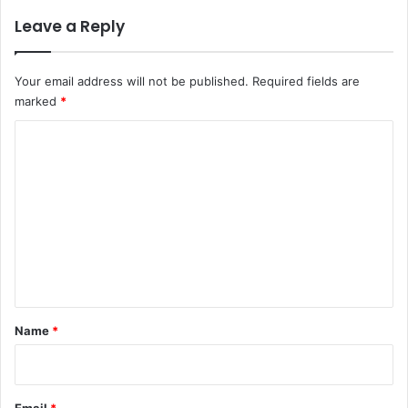
Leave a Reply
Your email address will not be published.
Required fields are
marked
*
C
o
m
m
e
n
t
*
Name
*
Email
*