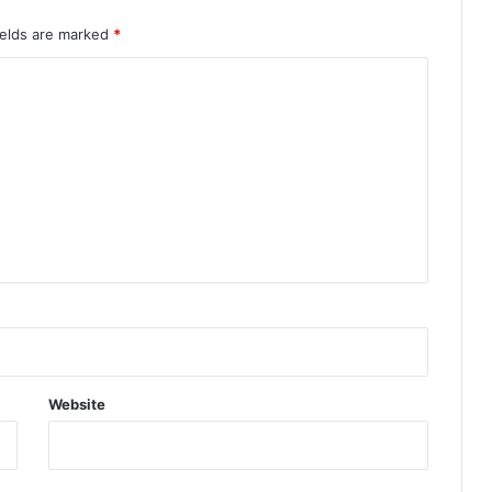
री
ields are marked
*
Website