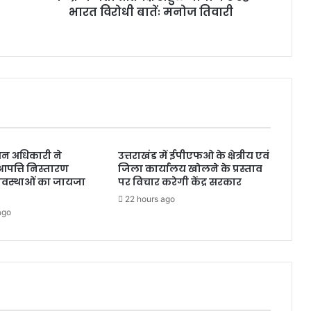
भारत विरोधी बातेंः मनोज तिवारी
हु
ल
गां
धी
क
र
र
हे
भा
र
चन अधिकारी ने
उत्तराखंड में ईपीएफओ के क्षेत्रीय एवं
त
त्ति निस्तारण
जिला कार्यालय खोलने के प्रस्ताव
वि
यवस्थाओं का जायजा
पर विचार करेगी केंद्र सरकार
रो
22 hours ago
धी
ago
बा
तेंः
म
नो
ज
ति
वा