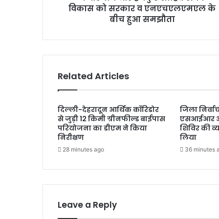
विकास को सरकार व एनएचएलएमएल के
ड
सा
बीच हुआ समझौता
हि
ब
रो
प
वे
Related Articles
वि
का
स
दिल्ली-देहरादून आर्थिक कॉरिडोर
जिला निर्वा
को
से जुड़ी 12 किमी ग्रीनफील्ड बाईपास
एसआईआर आप
स
परियोजना का डीएम ने किया
शिविर की व्
र
निरीक्षण
लिया
का
28 minutes ago
36 minutes 
र
व
ए
न
ए
च
Leave a Reply
ए