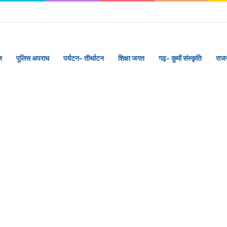
ज
पुलिस अपराध
पर्यटन- तीर्थाटन
शिक्षा जगत
गढ़- कुमों संस्कृति
राज