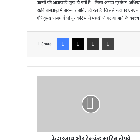
वाहनों की आवाजाही शुरू हो गयी है। जिला आपदा प्रबंधन अधिका
हाईवे बांसवाड़ा में बार-बार बाधित हो रहा है, जिससे यहां पर ए
गौरीकुण्ड राजमार्ग भी मुनकटिया में पहाड़ी से मलबा आने के कारण
Facebook
X
Share via Email
Print
Share
के
दा
र
ना
थ
औ
र
हे
म
केदारनाथ और हेमकुंड साहिब रोपवे
कुं