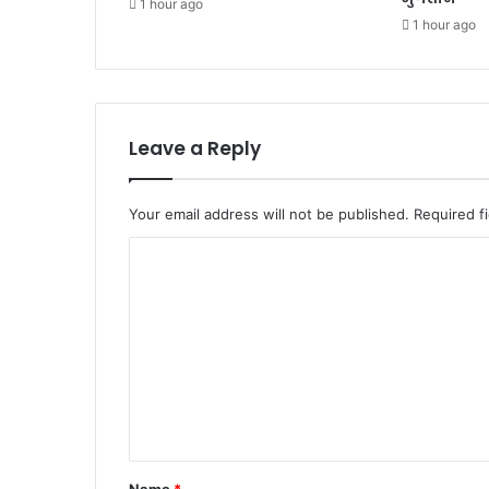
1 hour ago
डी
1 hour ago
ए
म
Leave a Reply
Your email address will not be published.
Required f
C
o
m
m
e
n
t
*