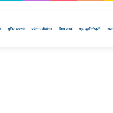
ज
पुलिस अपराध
पर्यटन- तीर्थाटन
शिक्षा जगत
गढ़- कुमों संस्कृति
राज