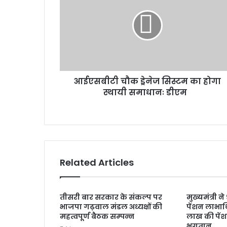
ए
स
बी
टी
चौ
क
ड्रे
आईएसबीटी चौक ड्रेनेज सिस्टम का होगा
ने
स्थायी समाधानः डीएम
ज
सि
स्ट
म
का
हो
गा
Related Articles
स्था
यी
स
तीसरी बार सरकार के संकल्प पर
मुख्यमंत्री 
मा
भाजपा गढ़वाल मंडल अध्यक्षों की
पेंशन लाभार्
धा
महत्वपूर्ण बैठक सम्पन्न
लाख की पें
नः
भुगतान