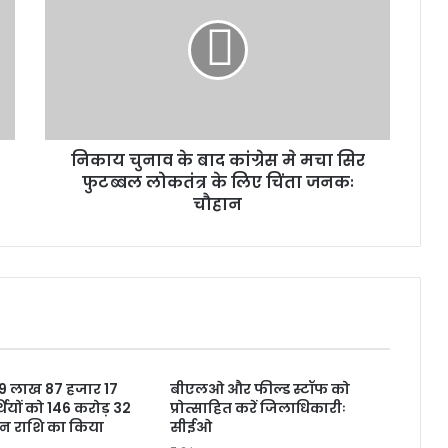
य
चु
ना
व
के
बा
द
निकाय चुनाव के बाद कांग्रेस मे मचा सिर
कां
फुटब्बल लोकतंत्र के लिए चिंता जनकः
ग्रे
स
चौहान
मे
म
चा
सि
र
फु
ट
ब्ब
ने 9 लाख 87 हजार 17
बीएलओ और फील्ड स्टॉफ को
ल
थियों को 146 करोड़ 32
प्रोत्साहित करें जिलाधिकारीः
लो
शन राशि का किया
सीईओ
क