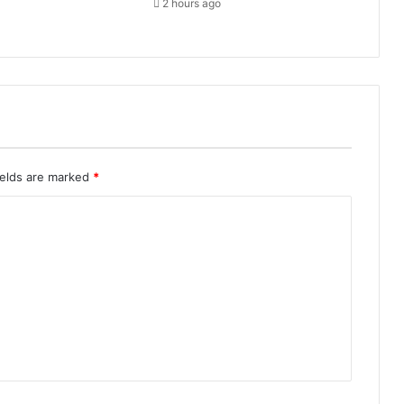
2 hours ago
तं
त्र
के
लि
ए
चिं
ता
ज
न
कः
ields are marked
*
चौ
हा
न